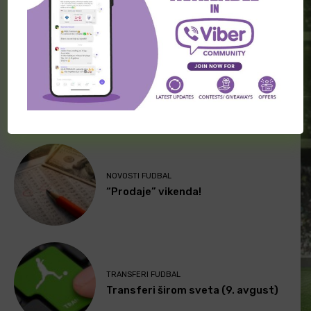
POSLEDNJE VESTI
NOVOSTI FUDBAL
“Prodaje” vikenda!
TRANSFERI FUDBAL
Transferi širom sveta (9. avgust)