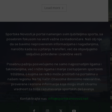
Load more
Sportske Novosti je portal namenjen svim ljubiteljima sporta, sa
posebnim fokusom na vesti važne za kladioničare. Naš cilj nije
da se bavimo neproverenim informacijama i nagađanjima,
naročito kada su u pitanju transferi, već da objavljujemo
isključivo potvrđene i zvanične vesti.
Posebnu pažnju posvećujemo ne samo najpoznatijim ligama i
takmičenjima, već i nižim ligama i manje zastupljenim sportskim
tržištima, o kojima se retko može pročitati na portalima u
našem regionu. Na taj način čitaocima donosimo relevantne,
proverene i korisne informacije koje mogu imati stvarnu
vrednost za bolje razumevanje sportskih dešavanja.
Kontaktirajte nas:
info@sportskenovosti.net