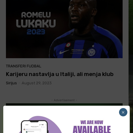
TRANSFERI FUDBAL
Karijeru nastavlja u Italiji, ali menja klub
Sirijus
-
August 29, 2023
- Advertisement -
×