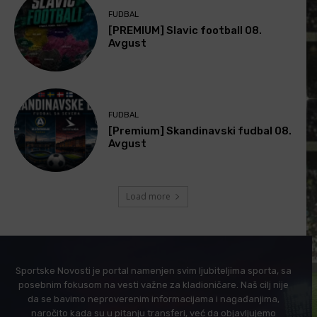
FUDBAL
[PREMIUM] Slavic football 08.
Avgust
FUDBAL
[Premium] Skandinavski fudbal 08.
Avgust
Load more
Sportske Novosti je portal namenjen svim ljubiteljima sporta, sa
posebnim fokusom na vesti važne za kladioničare. Naš cilj nije
da se bavimo neproverenim informacijama i nagađanjima,
naročito kada su u pitanju transferi, već da objavljujemo