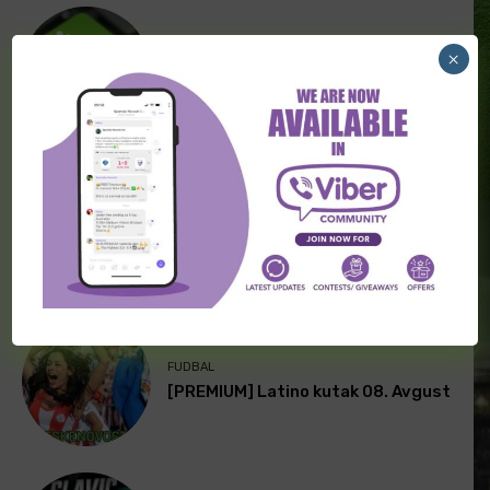
×
TRANSFERI FUDBAL
Transferi širom sveta (8. avgust)
NOVOSTI FUDBAL
“Slonovi” imenovali novog
selektora
FUDBAL
[PREMIUM] Latino kutak 08. Avgust