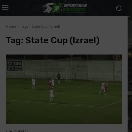
Home
Tags
State Cup (Izrael)
Tag:
State Cup (Izrael)
H2H FUDBAL