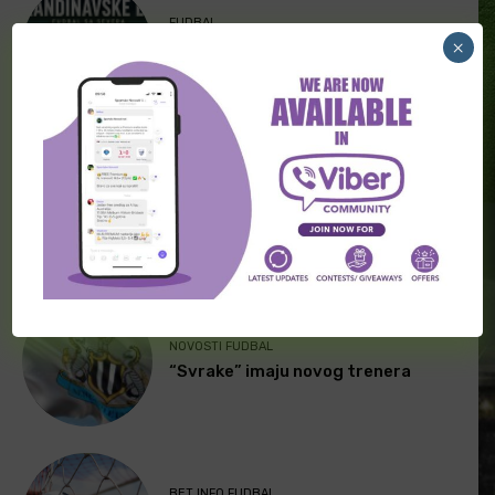
FUDBAL
×
[PREMIUM] Skandinavske lige 06.
Avgust
TRANSFERI FUDBAL
Transferi širom sveta (5. avgust)
NOVOSTI FUDBAL
“Svrake” imaju novog trenera
BET INFO FUDBAL