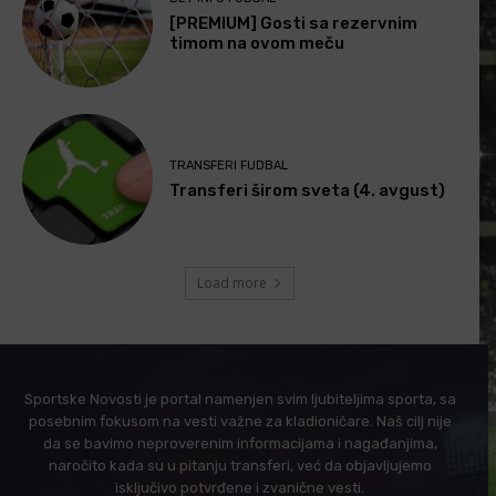
[PREMIUM] Gosti sa rezervnim
timom na ovom meču
TRANSFERI FUDBAL
Transferi širom sveta (4. avgust)
Load more
Sportske Novosti je portal namenjen svim ljubiteljima sporta, sa
posebnim fokusom na vesti važne za kladioničare. Naš cilj nije
da se bavimo neproverenim informacijama i nagađanjima,
naročito kada su u pitanju transferi, već da objavljujemo
isključivo potvrđene i zvanične vesti.