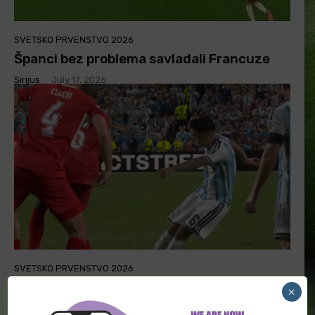
SVETSKO PRVENSTVO 2026
Španci bez problema savladali Francuze
Sirijus
-
July 17, 2026
SVETSKO PRVENSTVO 2026
Argentina prošla dalje posle produžetaka
×
Sirijus
-
July 13, 2026