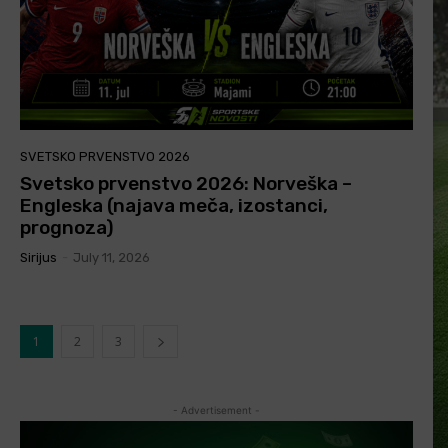
SVETSKO PRVENSTVO 2026
Svetsko prvenstvo 2026: Norveška –
Engleska (najava meča, izostanci,
prognoza)
Sirijus
-
July 11, 2026
1
2
3
- Advertisement -