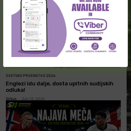
SVETSKO PRVENSTVO 2026
Englezi idu dalje, dosta upitnih sudijskih
odluka!
Sirijus
-
July 13, 2026