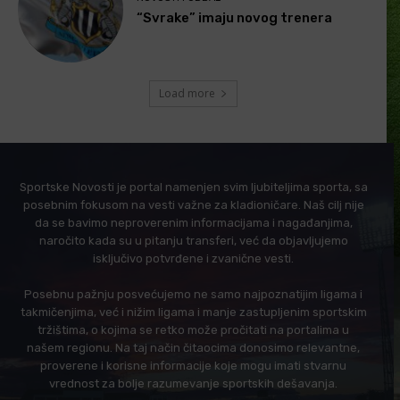
“Svrake” imaju novog trenera
Load more
Sportske Novosti je portal namenjen svim ljubiteljima sporta, sa
posebnim fokusom na vesti važne za kladioničare. Naš cilj nije
da se bavimo neproverenim informacijama i nagađanjima,
naročito kada su u pitanju transferi, već da objavljujemo
isključivo potvrđene i zvanične vesti.
Posebnu pažnju posvećujemo ne samo najpoznatijim ligama i
takmičenjima, već i nižim ligama i manje zastupljenim sportskim
tržištima, o kojima se retko može pročitati na portalima u
našem regionu. Na taj način čitaocima donosimo relevantne,
proverene i korisne informacije koje mogu imati stvarnu
vrednost za bolje razumevanje sportskih dešavanja.