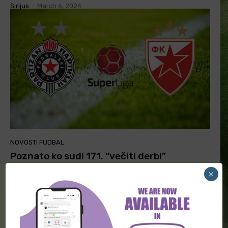
Sirijus
-
March 6, 2024
NOVOSTI FUDBAL
Poznato ko sudi 171. “večiti derbi”
Sirijus
-
September 25, 2023
×