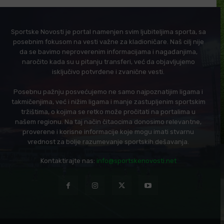
Sportske Novosti je portal namenjen svim ljubiteljima sporta, sa
posebnim fokusom na vesti važne za kladioničare. Naš cilj nije
da se bavimo neproverenim informacijama i nagađanjima,
naročito kada su u pitanju transferi, već da objavljujemo
isključivo potvrđene i zvanične vesti.
Posebnu pažnju posvećujemo ne samo najpoznatijim ligama i
takmičenjima, već i nižim ligama i manje zastupljenim sportskim
tržištima, o kojima se retko može pročitati na portalima u
našem regionu. Na taj način čitaocima donosimo relevantne,
proverene i korisne informacije koje mogu imati stvarnu
vrednost za bolje razumevanje sportskih dešavanja.
Kontaktirajte nas:
info@sportskenovosti.net