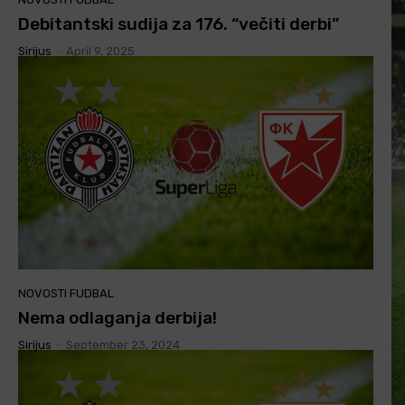
Debitantski sudija za 176. “večiti derbi”
Sirijus
-
April 9, 2025
NOVOSTI FUDBAL
Nema odlaganja derbija!
Sirijus
-
September 23, 2024