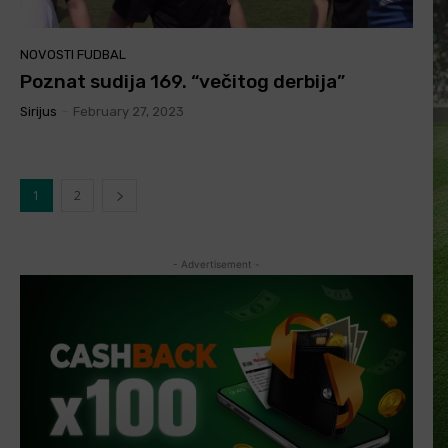
NOVOSTI FUDBAL
Poznat sudija 169. “večitog derbija”
Sirijus
-
February 27, 2023
1
2
- Advertisement -