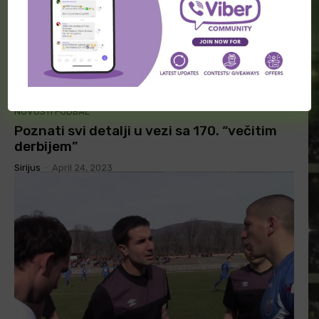
NOVOSTI FUDBAL
Poznati svi detalji u vezi sa 170. “večitim
derbijem”
Sirijus
-
April 24, 2023