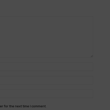
Name:*
Email:*
Website:
er for the next time I comment.