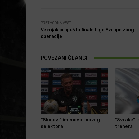
PRETHODNA VEST
Veznjak propušta finale Lige Evrope zbog
operacije
POVEZANI ČLANCI
“Slonovi” imenovali novog
“Svrake” 
selektora
trenera