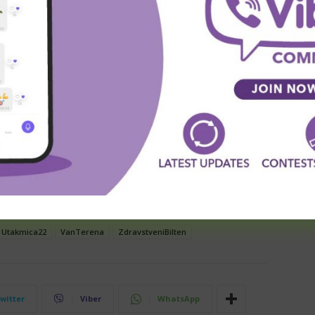
 tima koji je pažljivo pratio njegov oporavak. Njegovo
 i olakšanje za sve u klubu, kao i za njegove navijače.
 nestrpljenjem iščekuju dalje vesti o oporavku njihovog
otpunosti oporaviti i vratiti na teren.
de
HirurškaIntervencija
HitnaOperacija
IndukovanaKoma
Forest
oporavak
PovratakNaTeren
povreda
ska
Rehabilitacija
SportskeVesti
Stabilizacija
Utakmica22
VanTerena
ZdravstveniBilten
witter
Viber
WhatsApp