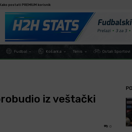
Kako postati PREMIUM korisnik
Fudbal
Košarka
Tenis
Ostali Sportovi
P
robudio iz veštački
0