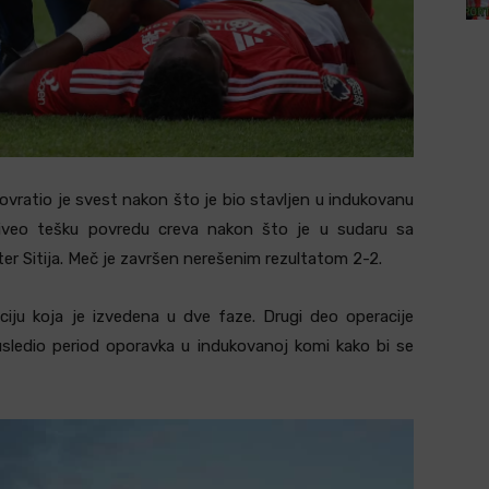
ratio je svest nakon što je bio stavljen u indukovanu
živeo tešku povredu creva nakon što je u sudaru sa
r Sitija. Meč je završen nerešenim rezultatom 2-2.
ciju koja je izvedena u dve faze. Drugi deo operacije
sledio period oporavka u indukovanoj komi kako bi se