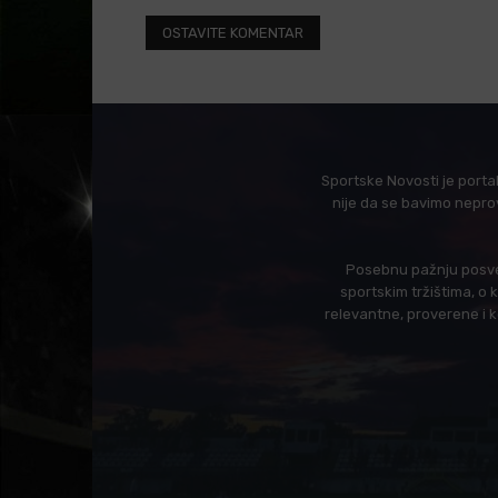
Sportske Novosti je porta
nije da se bavimo nepro
Posebnu pažnju posveć
sportskim tržištima, o
relevantne, proverene i 