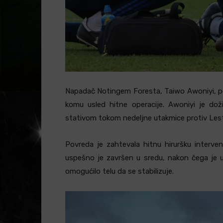
Napadač Notingem Foresta, Taiwo Awoniyi, pov
komu usled hitne operacije. Awoniyi je do
stativom tokom nedeljne utakmice protiv Leste
Povreda je zahtevala hitnu hiruršku interven
uspešno je završen u sredu, nakon čega je u
omogućilo telu da se stabilizuje.