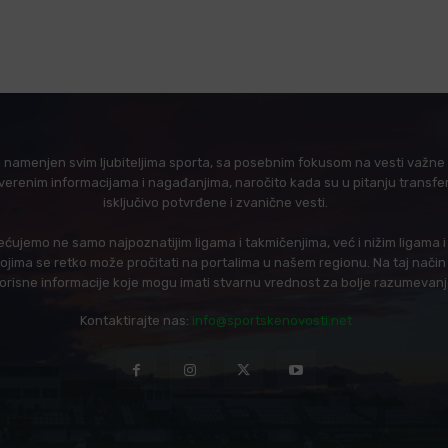
l namenjen svim ljubiteljima sporta, sa posebnim fokusom na vesti važne z
verenim informacijama i nagađanjima, naročito kada su u pitanju transfer
isključivo potvrđene i zvanične vesti.
ujemo ne samo najpoznatijim ligama i takmičenjima, već i nižim ligama 
 kojima se retko može pročitati na portalima u našem regionu. Na taj nač
korisne informacije koje mogu imati stvarnu vrednost za bolje razumevan
Kontaktirajte nas:
info@sportskenovosti.net