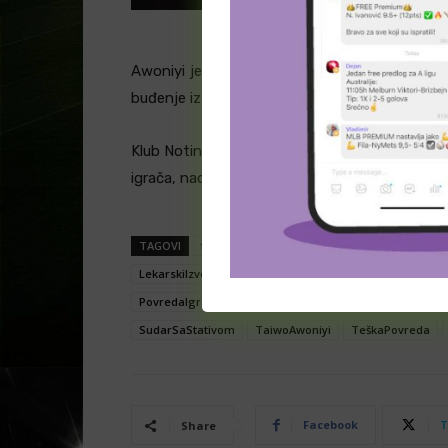
Awoniyi je bio pod stalnim nadzorom lekarskog
buđenje iz kome predstavlja veliki korak napred
Klub Notingem Forest i njegovi navijači sada s
igrača, nadajući se da će se Awoniyi uskoro u p
TAGOVI
fudbal
FudbalskaVest
FudbalskePovre
LekarskiIzveštaj
LesterSiti
napadač
Nottingham
PovredaIgrača
PremierLeague
PremierligaEngle
SudarSaStativom
TaiwoAwoniyi
TeškaPovreda
Facebook
T
Share