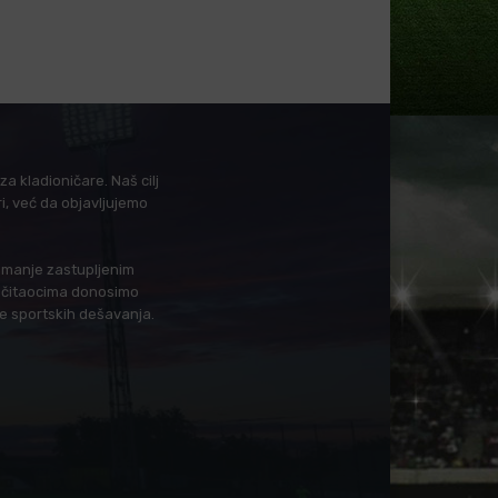
a kladioničare. Naš cilj
i, već da objavljujemo
i manje zastupljenim
in čitaocima donosimo
je sportskih dešavanja.