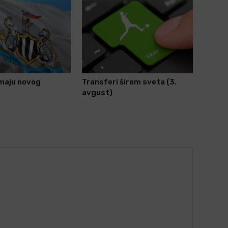
imaju novog
Transferi širom sveta (3.
avgust)