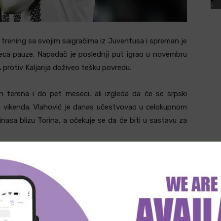
trening sa svojim saigračima iz Juventusa i spreman je
eca pauze. Napadač je poslednji put igrao u novembru
 protiv Kaljarija doživeo tešku povredu.
 terena i do pet meseci, ali izgleda da će se srpski
og vikenda. Vlahović je danas učestvovao u celokupnom
asa blizu Torina, a očekuje se da će biti u sastavu za
tigao gol u internom meču, što je jasan znak da je u
na 17 takmičarskih utakmica postigao šest golova i
one mogu biti ključne za odluku o potpisivanju novog