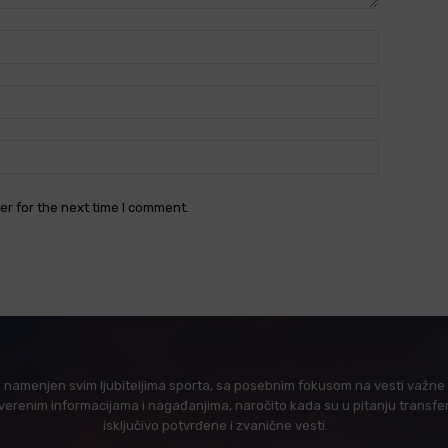
Name:*
Email:*
Website:
er for the next time I comment.
l namenjen svim ljubiteljima sporta, sa posebnim fokusom na vesti važne z
verenim informacijama i nagađanjima, naročito kada su u pitanju transfer
isključivo potvrđene i zvanične vesti.