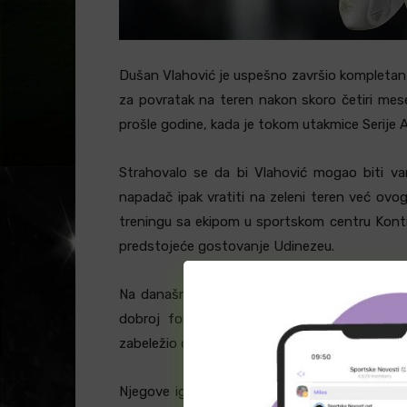
Dušan Vlahović je uspešno završio kompletan 
za povratak na teren nakon skoro četiri mes
prošle godine, kada je tokom utakmice Serije A
Strahovalo se da bi Vlahović mogao biti van
napadač ipak vratiti na zeleni teren već ov
treningu sa ekipom u sportskom centru Kontin
predstojeće gostovanje Udinezeu.
Na današnjem treningu, Vlahović je čak pos
dobroj formi. Pre povrede, ove sezone je 
zabeležio dve asistencije.
Njegove igre u preostalih deset mečeva sez