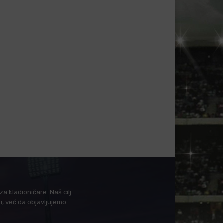
a kladioničare. Naš cilj
i, već da objavljujemo