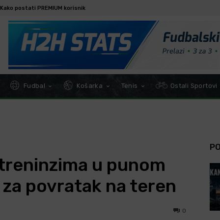
Kako postati PREMIUM korisnik
Fudbal
Košarka
Tenis
Ostali Sportovi
P
o treninzima u punom
 za povratak na teren
0