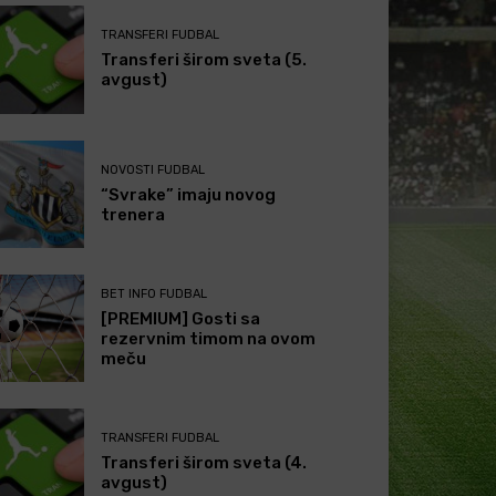
TRANSFERI FUDBAL
Transferi širom sveta (5.
avgust)
NOVOSTI FUDBAL
“Svrake” imaju novog
trenera
BET INFO FUDBAL
[PREMIUM] Gosti sa
rezervnim timom na ovom
meču
TRANSFERI FUDBAL
Transferi širom sveta (4.
avgust)