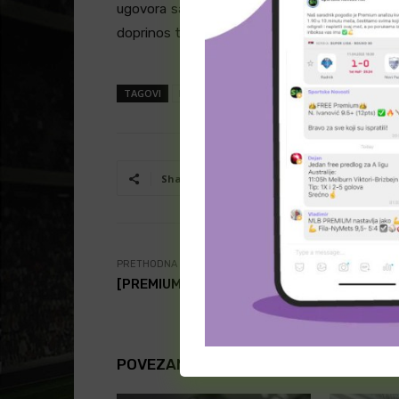
ugovora sa Juventusom, s obzirom na to da mu
doprinos timu biće pod posebnim nadzorom u
TAGOVI
Dušan Vlahović
Juventus
Serija A
Vl
Facebook
T
Share
PRETHODNA VEST
[PREMIUM] NBA – Poeni igrača (sreda)
POVEZANI ČLANCI