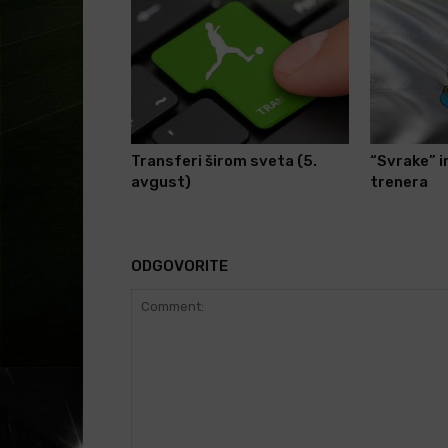
Transferi širom sveta (5.
“Svrake” 
avgust)
trenera
ODGOVORITE