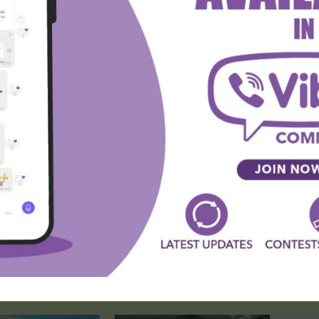
 trenutni ugovor ističe 30. juna. Vlahovićeva forma i
 narednom periodu.
ahovi'
witter
Viber
WhatsApp
SLEDEĆA VEST
LIGA ŠAMPIONA: PSG – Čelzi (najava meča i
prognoza)