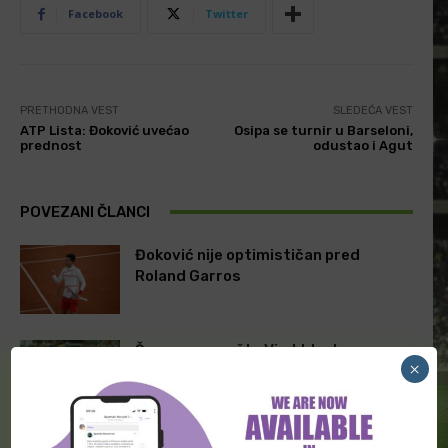
Facebook
Twitter
PRETHODNA VEST
SLEDEĆA VEST
ATP Lista: Đoković uvećao
Osipa se turnir u Barseloni,
prednost
odustao i Agut
POVEZANI ČLANCI
Đoković nije optimističan pred
Roland Garros
Španac propušta Vimbldon!
×
Aleksandar Zverev nije mogao da uđe