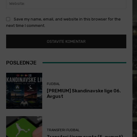
Websi
Save my name, email, and website in this browser for the
next time I comment.
POSLEDNJE
FUDBAL
[PREMIUM] Skandinavske lige 06.
Avgust
TRANSFERI FUDBAL