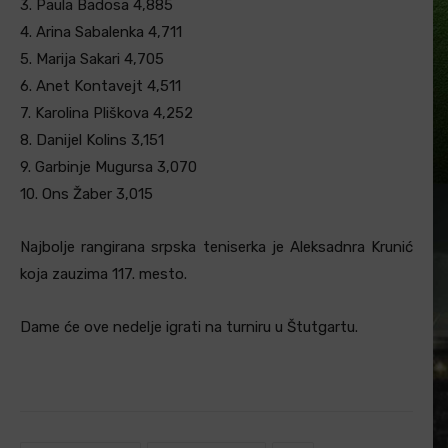
3. Paula Badosa 4,885
4. Arina Sabalenka 4,711
5. Marija Sakari 4,705
6. Anet Kontavejt 4,511
7. Karolina Pliškova 4,252
8. Danijel Kolins 3,151
9. Garbinje Mugursa 3,070
10. Ons Žaber 3,015
Najbolje rangirana srpska teniserka je Aleksadnra Krunić
koja zauzima 117. mesto.
Dame će ove nedelje igrati na turniru u Štutgartu.