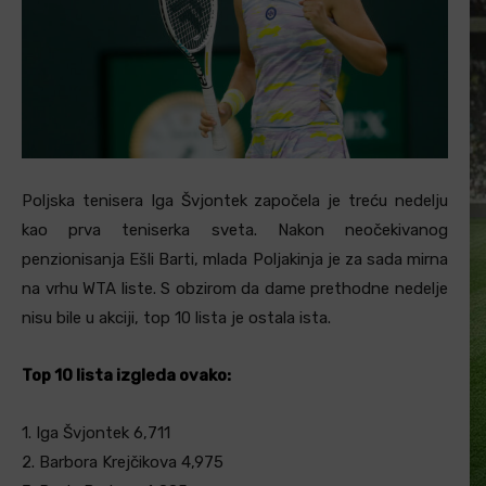
Poljska tenisera Iga Švjontek započela je treću nedelju
kao prva teniserka sveta. Nakon neočekivanog
penzionisanja Ešli Barti, mlada Poljakinja je za sada mirna
na vrhu WTA liste. S obzirom da dame prethodne nedelje
nisu bile u akciji, top 10 lista je ostala ista.
Top 10 lista izgleda ovako:
1. Iga Švjontek 6,711
2. Barbora Krejčikova 4,975