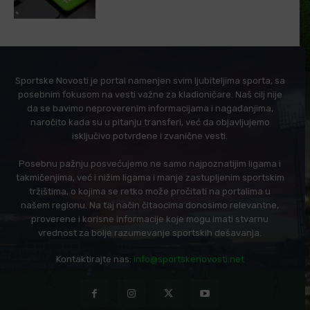
Sportske Novosti je portal namenjen svim ljubiteljima sporta, sa
posebnim fokusom na vesti važne za kladioničare. Naš cilj nije
da se bavimo neproverenim informacijama i nagađanjima,
naročito kada su u pitanju transferi, već da objavljujemo
isključivo potvrđene i zvanične vesti.
Posebnu pažnju posvećujemo ne samo najpoznatijim ligama i
takmičenjima, već i nižim ligama i manje zastupljenim sportskim
tržištima, o kojima se retko može pročitati na portalima u
našem regionu. Na taj način čitaocima donosimo relevantne,
proverene i korisne informacije koje mogu imati stvarnu
vrednost za bolje razumevanje sportskih dešavanja.
Kontaktirajte nas:
info@sportskenovosti.net