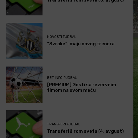
Transferi širom sveta (5. avgust)
NOVOSTI FUDBAL
“Svrake” imaju novog trenera
BET INFO FUDBAL
[PREMIUM] Gosti sa rezervnim
timom na ovom meču
TRANSFERI FUDBAL
Transferi širom sveta (4. avgust)