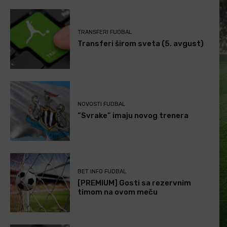
TRANSFERI FUDBAL
Transferi širom sveta (5. avgust)
NOVOSTI FUDBAL
“Svrake” imaju novog trenera
BET INFO FUDBAL
[PREMIUM] Gosti sa rezervnim
timom na ovom meču