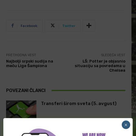
Facebook
Twitter
PRETHODNA VEST
SLEDEĆA VEST
Najbolji srpski sudija na
LŠ: Potter je objasnio
meču Lige Šampiona
situaciju sa povredama u
Chelsea
POVEZANI ČLANCI
Transferi širom sveta (5. avgust)
×
“Svrake” imaju novog trenera