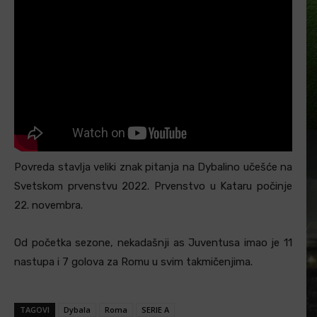
Povreda stavlja veliki znak pitanja na Dybalino učešće na
Svetskom prvenstvu 2022. Prvenstvo u Kataru počinje
22. novembra.
Od početka sezone, nekadašnji as Juventusa imao je 11
nastupa i 7 golova za Romu u svim takmičenjima.
TAGOVI
Dybala
Roma
SERIE A