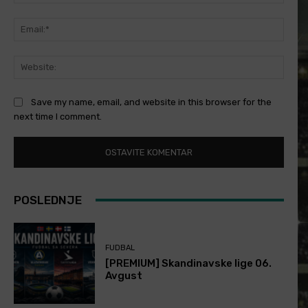
Email
Websi
Save my name, email, and website in this browser for the
next time I comment.
POSLEDNJE
FUDBAL
[PREMIUM] Skandinavske lige 06.
Avgust