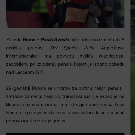
Zvezda
Rome –
Paulo Dybala
biće odsutan između 4 i 8
nedelja, prenosi
Sky Sports Italia
. Argentinski
internacionalac ima povredu mišića kvadricepsa,
zadobijenu pri izvođenju penala, kojom je izborio pobedu
nad Lecceom (2:1).
28-godišnji Dybala se uhvatio za butinu nakon penala i
zatražio zamenu. Nekoliko trenutaka kasnije sedeo je na
klupi sa suzama u očima, a u intervjuu posle meča Žoze
Murinjo je predvideo da je malo verovatno da će napadač
ponovo igrati do kraja godine.