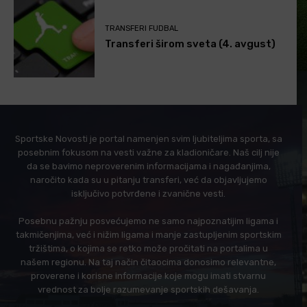
TRANSFERI FUDBAL
Transferi širom sveta (4. avgust)
Sportske Novosti je portal namenjen svim ljubiteljima sporta, sa
posebnim fokusom na vesti važne za kladioničare. Naš cilj nije
da se bavimo neproverenim informacijama i nagađanjima,
naročito kada su u pitanju transferi, već da objavljujemo
isključivo potvrđene i zvanične vesti.
Posebnu pažnju posvećujemo ne samo najpoznatijim ligama i
takmičenjima, već i nižim ligama i manje zastupljenim sportskim
tržištima, o kojima se retko može pročitati na portalima u
našem regionu. Na taj način čitaocima donosimo relevantne,
proverene i korisne informacije koje mogu imati stvarnu
vrednost za bolje razumevanje sportskih dešavanja.