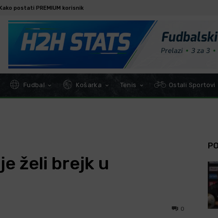
Kako postati PREMIUM korisnik
Fudbal
Košarka
Tenis
Ostali Sportovi
P
e želi brejk u
0