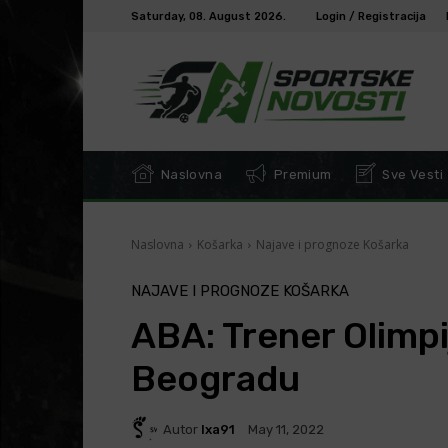
Saturday, 08. August 2026.
Login / Registracija
Naslovna
Premium
Sve Vesti
Naslovna
Košarka
Najave i prognoze Košarka
NAJAVE I PROGNOZE KOŠARKA
ABA: Trener Olimpij
Beogradu
Autor
Ixa91
May 11, 2022