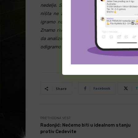
nedelje. Situacija je svakako neuobičajena i
ništa ne znači, jer će sigurno, kao i uvek,
igramo na ivici prekršaja. Nemamo previše
Znamo rivale iz regularnog dela sezone, dva 
da analiziramo naše greške iz ovih utakmi
odigramo najbolji meč u sezon
i.
Facebook
T
Share
PRETHODNA VEST
Radonjić: Nećemo biti u idealnom stanju
protiv Cedevite