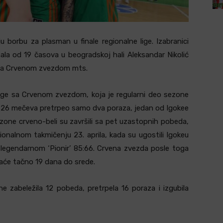
u borbu za plasman u finale regionalne lige. Izabranici
la od 19 časova u beogradskoj hali Aleksandar Nikolić
nja Crvenom zvezdom mts.
snage sa Crvenom zvezdom, koja je regularni deo sezone
 u 26 mečeva pretrpeo samo dva poraza, jedan od Igokee
ezone crveno-beli su završili sa pet uzastopnih pobeda,
ionalnom takmičenju 23. aprila, kada su ugostili Igokeu
u legendarnom ‘Pionir’ 85:66. Crvena zvezda posle toga
jaće tačno 19 dana do srede.
e zabeležila 12 pobeda, pretrpela 16 poraza i izgubila