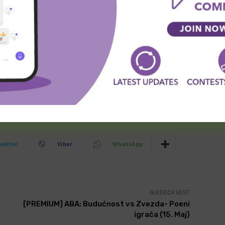
 za nas. Beograđani nisu u takmičarskom ritmu, ali to
 igrati agresivno. Očekujemo pritisak na naše igrače i
 vremena, imaćemo jedan trening da se pripremimo.
puta smo se susreli i oba puta bili blizu. Pokušaćemo
ca. Za pobedu nad Zvezdom u Beogradu, moraćemo da
witter
Viber
WhatsApp
SLEDEĆA VEST
[PREMIUM] ABA: Budućnost vs Zvezda- Poeni
igrača (15. Maj)