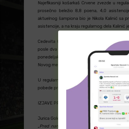
Najefikasniji košarkaš Crvene zvezde u regular
prosečno beležio 8,8 poena, 4,0 asistencije
aktuelnog šampiona bio je Nikola Kalinić sa p
asistencije, a na kraju regularnog dela Kalinić 
Cedevita Olimpija plasirala se u polufinale po
posle dva meča probila borbu četiri najbolja t
ponedeljak, kada su u drugom meču četvrtfinala
Novog mesta rezultatom 102:80 i plasirali se u 
U regularnom delu sezone Cedevita Olimpija
pobede pripale su beogradskom timu.
IZJAVE PRE UTAKMICE:
Jurica Golemac, trener Cedevite Olimpije:
„
Pred nama je polufinalna serija sa Crveno