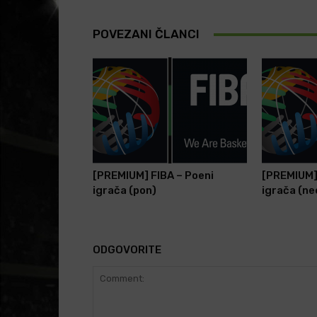
POVEZANI ČLANCI
[PREMIUM] FIBA – Poeni
[PREMIUM] 
igrača (pon)
igrača (ne
ODGOVORITE