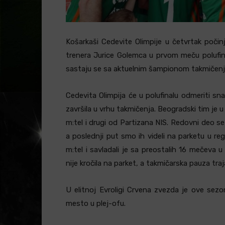
Košarkaši Cedevite Olimpije u četvrtak počinj
trenera Jurice Golemca u prvom meču polufina
sastaju se sa aktuelnim šampionom takmiče
Cedevita Olimpija će u polufinalu odmeriti 
završila u vrhu takmičenja. Beogradski tim je
m:tel i drugi od Partizana NIS. Redovni deo s
a poslednji put smo ih videli na parketu u reg
m:tel i savladali je sa preostalih 16 mečeva 
nije kročila na parket, a takmičarska pauza tra
U elitnoj Evroligi Crvena zvezda je ove sezon
mesto u plej-ofu.