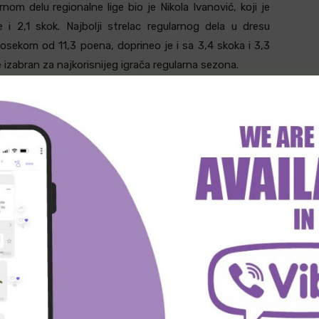
nom delu regionalne lige bio je Nikola Ivanović, koji je
 i 2,1 skok. Najbolji strelac regularnog dela u dresu
rosekom od 11,3 poena, doprineo je i sa 3,4 skoka i 3,3
je izabran za najkorisnijeg igrača regularna sezona.
što je u ekstra rundi plej-ofa savladala Igokeu m:tel i
ima sezone. Zmajevi su poslednji put na parket stupili u
 nacionalnog šampionata u Hali Tivoli savladali Krku iz
polufinale.
 i Crvena zvezda su se takmičile po dva puta, a obe
m zvezdom. Naši rivali nisu odigrali meč više od tri