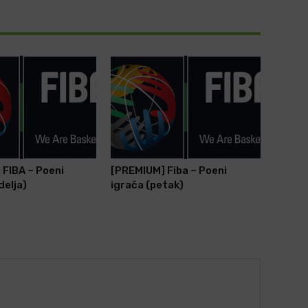
FIBA – Poeni
[PREMIUM] Fiba – Poeni
delja)
igrača (petak)