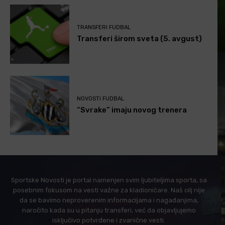
TRANSFERI FUDBAL
Transferi širom sveta (5. avgust)
NOVOSTI FUDBAL
“Svrake” imaju novog trenera
Sportske Novosti je portal namenjen svim ljubiteljima sporta, sa
posebnim fokusom na vesti važne za kladioničare. Naš cilj nije
da se bavimo neproverenim informacijama i nagađanjima,
naročito kada su u pitanju transferi, već da objavljujemo
isključivo potvrđene i zvanične vesti.