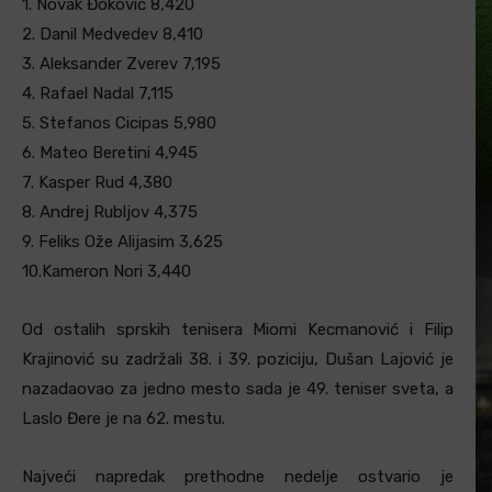
1. Novak Đoković 8,420
2. Danil Medvedev 8,410
3. Aleksander Zverev 7,195
4. Rafael Nadal 7,115
5. Stefanos Cicipas 5,980
6. Mateo Beretini 4,945
7. Kasper Rud 4,380
8. Andrej Rubljov 4,375
9. Feliks Ože Alijasim 3,625
10.Kameron Nori 3,440
Od ostalih sprskih tenisera Miomi Kecmanović i Filip
Krajinović su zadržali 38. i 39. poziciju, Dušan Lajović je
nazadaovao za jedno mesto sada je 49. teniser sveta, a
Laslo Đere je na 62. mestu.
Najveći napredak prethodne nedelje ostvario je