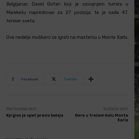
Belgijanac David Gofan koji je osvajnjem turnira u
Marekešu napredovao za 27 pozicija, te je sada 47.
teniser sveta.
Ove nedelje muškarci će igrati na mastersu u Monte Karlu.
Facebook
Twitter
PRETHODNA VEST
SLEDEĆA VEST
Kyrgios je opet pravio belaja
Đere u trećem kolu Monte
Karla