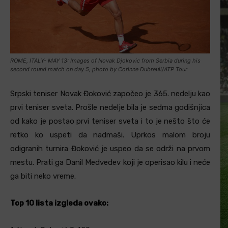
ROME, ITALY- MAY 13: Images of Novak Djokovic from Serbia during his
second round match on day 5, photo by Corinne Dubreuil/ATP Tour
Srpski teniser Novak Đoković započeo je 365. nedelju kao
prvi teniser sveta. Prošle nedelje bila je sedma godišnjica
od kako je postao prvi teniser sveta i to je nešto što će
retko ko uspeti da nadmaši. Uprkos malom broju
odigranih turnira Đoković je uspeo da se održi na prvom
mestu. Prati ga Danil Medvedev koji je operisao kilu i neće
ga biti neko vreme.
Top 10 lista izgleda ovako: