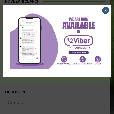
POVEZANI ČLANCI
×
Đoković nije optimističan pred
Roland Garros
Španac propušta Vimbldon!
Aleksandar Zverev nije mogao da uđe
u restoran u Rimu jer...
ODGOVORITE