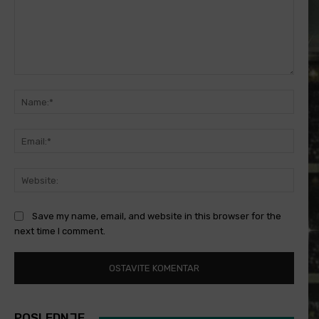
Comment:
Name
Email
Websi
Save my name, email, and website in this browser for the
next time I comment.
POSLEDNJE