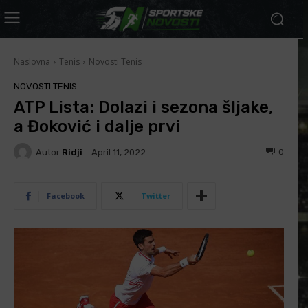
Naslovna
Tenis
Novosti Tenis
NOVOSTI TENIS
ATP Lista: Dolazi i sezona šljake,
a Đoković i dalje prvi
Autor
Ridji
0
April 11, 2022
Facebook
Twitter