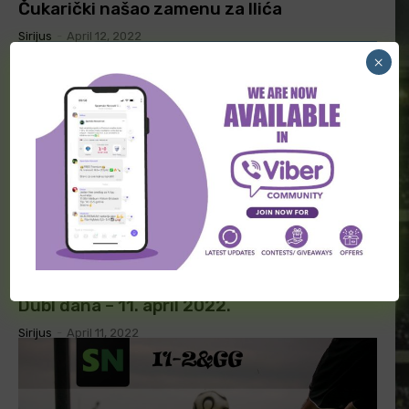
Čukarički našao zamenu za Ilića
Sirijus
-
April 12, 2022
×
BET INFO FUDBAL
Dubl dana – 11. april 2022.
Sirijus
-
April 11, 2022