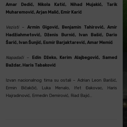
Amar Dedić, Nikola Katić, Nihad Mujakić, Tarik
Muharemović, Arjan Malić, Emir Karić
Vezisti
–
Armin Gigović, Benjamin Tahirović, Amir
Hadžiahmetović, Dženis Burnić, Ivan Bašić, Dario
Šarić, Ivan Šunjić, Esmir Barjaktarević, Amar Memić
Napadači
–
Edin Džeko, Kerim Alajbegović, Samed
Baždar, Haris Tabaković
Izvan nacionalnog tima su ostali – Adrian Leon Barišić,
Ermin Bičakčić, Luka Menalo, Ifet Đakovac, Haris
Hajradinović, Ermedin Demirović, Riad Bajić…