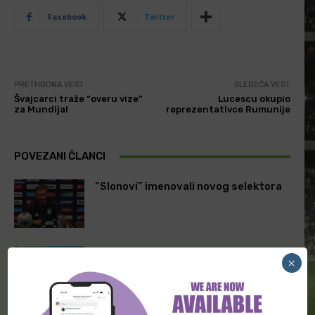
Facebook
Twitter
PRETHODNA VEST
SLEDEĆA VEST
Švajcarci traže “overu vize”
Lucescu okupio
za Mundijal
reprezentativce Rumunije
POVEZANI ČLANCI
“Slonovi” imenovali novog selektora
“Svrake” imaju novog trenera
×