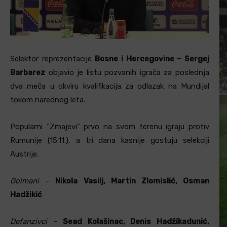
Selektor reprezentacije
Bosne i Hercegovine – Sergej
Barbarez
objavio je listu pozvanih igrača za poslednja
dva meča u okviru kvalifikacija za odlazak na Mundijal
tokom narednog leta.
Popularni “Zmajevi” prvo na svom terenu igraju protiv
Rumunije (15.11.), a tri dana kasnije gostuju selekciji
Austrije.
Golmani
–
Nikola Vasilj, Martin Zlomislić, Osman
Hadžikić
Defanzivci
–
Sead Kolašinac, Denis Hadžikadunić,