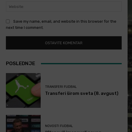
Websi
Save my name, email, and website in this browser for the
next time I comment.
POSLEDNJE
TRANSFERI FUDBAL
Transferi širom sveta (8. avgust)
NOVOSTI FUDBAL