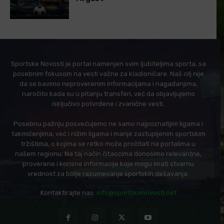
Sportske Novosti je portal namenjen svim ljubiteljima sporta, sa
posebnim fokusom na vesti važne za kladioničare. Naš cilj nije
da se bavimo neproverenim informacijama i nagađanjima,
naročito kada su u pitanju transferi, već da objavljujemo
isključivo potvrđene i zvanične vesti.
Posebnu pažnju posvećujemo ne samo najpoznatijim ligama i
takmičenjima, već i nižim ligama i manje zastupljenim sportskim
tržištima, o kojima se retko može pročitati na portalima u
našem regionu. Na taj način čitaocima donosimo relevantne,
proverene i korisne informacije koje mogu imati stvarnu
vrednost za bolje razumevanje sportskih dešavanja.
Kontaktirajte nas:
info@sportskenovosti.net