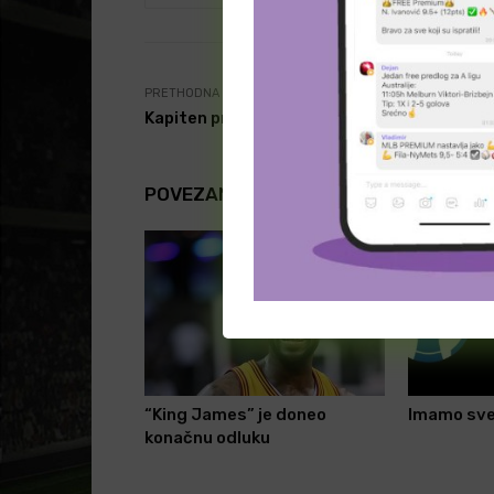
PRETHODNA VEST
Kapiten produžio ugovor
POVEZANI ČLANCI
“King James” je doneo
Imamo sve
konačnu odluku