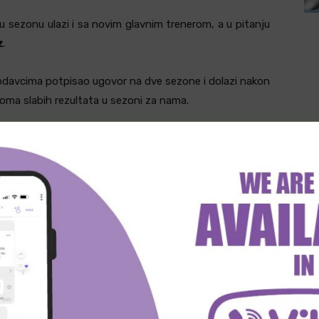
 sezonu ulazi i sa novim glavnim trenerom, a u pitanju
z
.
lodavcima potpisao ugovor na dve sezone i dolazi nakon
oma slabih rezultata u sezoni za nama.
nal-four turnir Eurolige, dok je u polufinalnoj seriji ACB
 Reala sa 3:0 u pobedama.
vanja, koji je do sada kao trener predvodio timove –
e.
witter
Viber
WhatsApp