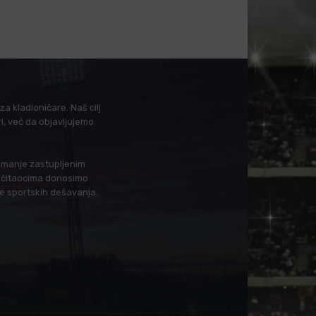
a kladioničare. Naš cilj
i, već da objavljujemo
i manje zastupljenim
in čitaocima donosimo
je sportskih dešavanja.