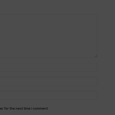
Name:*
Email:*
Website:
er for the next time I comment.