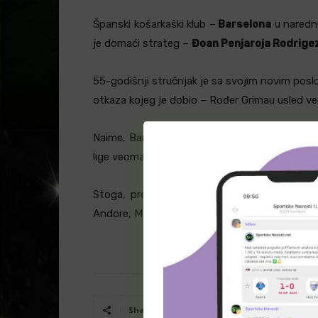
Španski košarkaški klub –
Barselona
u narednu
je domaći strateg –
Đoan Penjaroja Rodrige
55-godišnji stručnjak je sa svojim novim pos
otkaza kojeg je dobio – Rođer Grimau usled ve
Naime, Barselona nije uspela da se plasira na fi
lige veoma ubedljivo elimisana od madridskog
Stoga, pre Penjarojom su daleko veća očeki
Andore, Manrese, Burgosa, Valensije i Baskonij
Facebook
T
Share