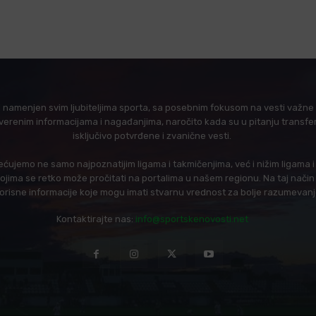
l namenjen svim ljubiteljima sporta, sa posebnim fokusom na vesti važne z
verenim informacijama i nagađanjima, naročito kada su u pitanju transfer
isključivo potvrđene i zvanične vesti.
ujemo ne samo najpoznatijim ligama i takmičenjima, već i nižim ligama 
 kojima se retko može pročitati na portalima u našem regionu. Na taj nač
korisne informacije koje mogu imati stvarnu vrednost za bolje razumevan
Kontaktirajte nas:
info@sportskenovosti.net