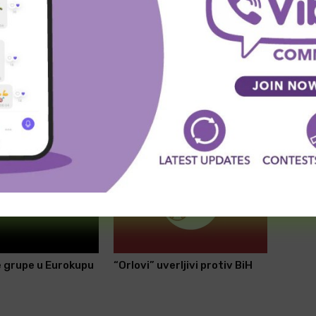
SLEDEĆA VEST
Zvanično: Večiti u Evroligi i naredne sezone !
 grupe u Eurokupu
“Orlovi” uverljivi protiv BiH