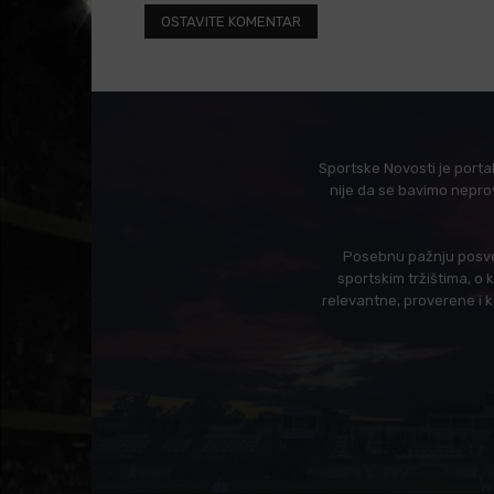
Sportske Novosti je porta
nije da se bavimo nepro
Posebnu pažnju posveć
sportskim tržištima, o
relevantne, proverene i 