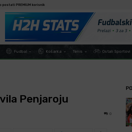
o postati PREMIUM korisnik
Fudbal
Košarka
Tenis
Ostali Sportovi
P
vila Penjaroju
0