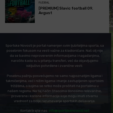
FUDBAL
[PREMIUM] Slavic football 09.
Avgust
Sportske Novosti je portal namenjen svim ljubiteljima sporta, sa
posebnim fokusom na vesti važne za kladioničare. Naš cilj nije
da se bavimo neproverenim informacijama i nagađanjima,
naročito kada su u pitanju transferi, već da objavljujemo
isključivo potvrđene i zvanične vesti.
Posebnu pažnju posvećujemo ne samo najpoznatijim ligama i
takmičenjima, već i nižim ligama i manje zastupljenim sportskim
tržištima, o kojima se retko može pročitati na portalima u
našem regionu. Na taj način čitaocima donosimo relevantne,
proverene i korisne informacije koje mogu imati stvarnu
vrednost za bolje razumevanje sportskih dešavanja.
Kontaktirajte nas:
info@sportskenovosti.net