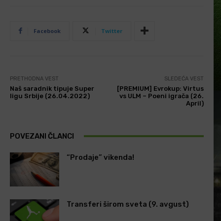
Facebook
Twitter
PRETHODNA VEST
SLEDEĆA VEST
Naš saradnik tipuje Super
[PREMIUM] Evrokup: Virtus
ligu Srbije (26.04.2022)
vs ULM – Poeni igrača (26.
April)
POVEZANI ČLANCI
“Prodaje” vikenda!
Transferi širom sveta (9. avgust)