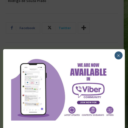
Rodrigo de Souza Prado
Facebook
Twitter
×
PRETHODNA VEST
SLEDEĆA VEST
Čukarički doveo prvo
Milionski posao Pančevaca
inostrano pojačanje za
narednu sezonu
POVEZANI ČLANCI
Transferi širom sveta (5. avgust)