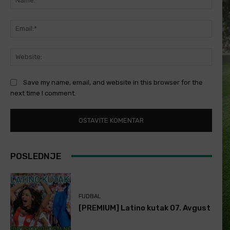
Email
Websi
Save my name, email, and website in this browser for the
next time I comment.
POSLEDNJE
FUDBAL
[PREMIUM] Latino kutak 07. Avgust