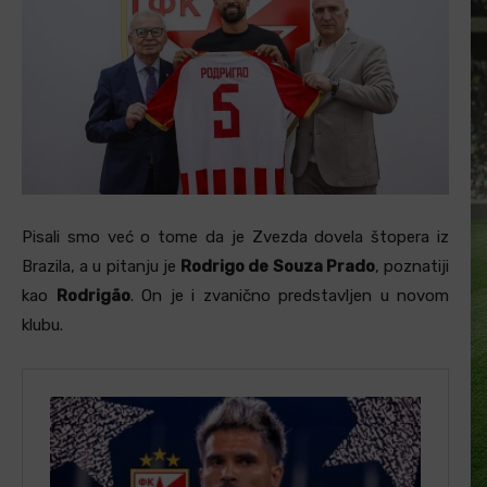
Pisali smo već o tome da je Zvezda dovela štopera iz
Brazila, a u pitanju je
Rodrigo de Souza Prado
, poznatiji
kao
Rodrigão
. On je i zvanično predstavljen u novom
klubu.