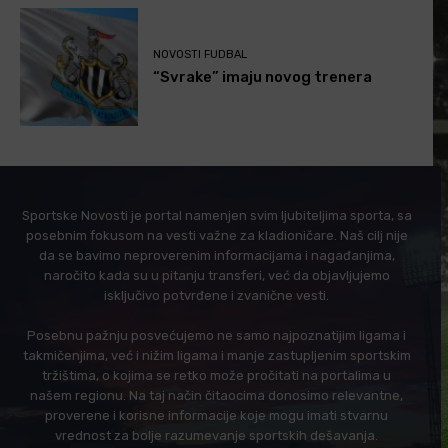
NOVOSTI FUDBAL
“Svrake” imaju novog trenera
Sportske Novosti je portal namenjen svim ljubiteljima sporta, sa
posebnim fokusom na vesti važne za kladioničare. Naš cilj nije
da se bavimo neproverenim informacijama i nagađanjima,
naročito kada su u pitanju transferi, već da objavljujemo
isključivo potvrđene i zvanične vesti.
Posebnu pažnju posvećujemo ne samo najpoznatijim ligama i
takmičenjima, već i nižim ligama i manje zastupljenim sportskim
tržištima, o kojima se retko može pročitati na portalima u
našem regionu. Na taj način čitaocima donosimo relevantne,
proverene i korisne informacije koje mogu imati stvarnu
vrednost za bolje razumevanje sportskih dešavanja.