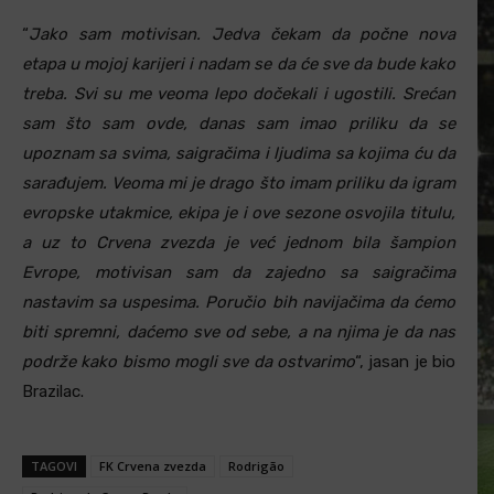
“
Jako sam motivisan. Jedva čekam da počne nova
etapa u mojoj karijeri i nadam se da će sve da bude kako
treba. Svi su me veoma lepo dočekali i ugostili. Srećan
sam što sam ovde, danas sam imao priliku da se
upoznam sa svima, saigračima i ljudima sa kojima ću da
sarađujem. Veoma mi je drago što imam priliku da igram
evropske utakmice, ekipa je i ove sezone osvojila titulu,
a uz to Crvena zvezda je već jednom bila šampion
Evrope, motivisan sam da zajedno sa saigračima
nastavim sa uspesima. Poručio bih navijačima da ćemo
biti spremni, daćemo sve od sebe, a na njima je da nas
podrže kako bismo mogli sve da ostvarimo
“, jasan je bio
Brazilac.
TAGOVI
FK Crvena zvezda
Rodrigão