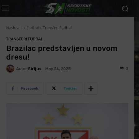
Naslovna
Fudbal
Transferi Fudbal
TRANSFERI FUDBAL
Brazilac predstavljen u novom
dresu!
Autor
Sirijus
0
May 24, 2025
Facebook
Twitter