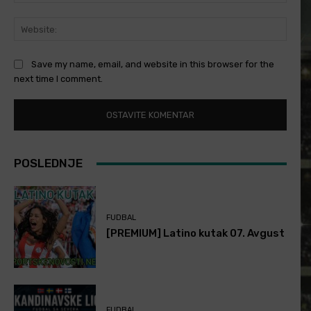
Websi
Save my name, email, and website in this browser for the
next time I comment.
POSLEDNJE
FUDBAL
[PREMIUM] Latino kutak 07. Avgust
FUDBAL