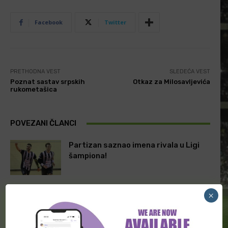
Facebook
Twitter
PRETHODNA VEST
SLEDEĆA VEST
Poznat sastav srpskih
Otkaz za Milosavljevića
rukometašica
POVEZANI ČLANCI
Partizan saznao imena rivala u Ligi
šampiona!
RK Partizan u Ligi Šampiona!
×