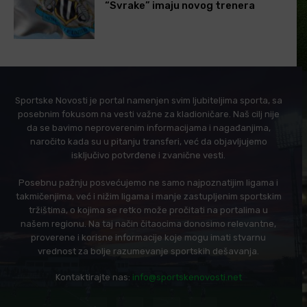
“Svrake” imaju novog trenera
Sportske Novosti je portal namenjen svim ljubiteljima sporta, sa
posebnim fokusom na vesti važne za kladioničare. Naš cilj nije
da se bavimo neproverenim informacijama i nagađanjima,
naročito kada su u pitanju transferi, već da objavljujemo
isključivo potvrđene i zvanične vesti.
Posebnu pažnju posvećujemo ne samo najpoznatijim ligama i
takmičenjima, već i nižim ligama i manje zastupljenim sportskim
tržištima, o kojima se retko može pročitati na portalima u
našem regionu. Na taj način čitaocima donosimo relevantne,
proverene i korisne informacije koje mogu imati stvarnu
vrednost za bolje razumevanje sportskih dešavanja.
Kontaktirajte nas:
info@sportskenovosti.net