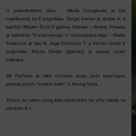
U pobedničkom timu – Nikola Crnoglavac je bio
najefikasniji sa 8 pogodaka, Sergej Ivanov je dodao 6, a
kapiten Mladen Šotić 5 golova. Golman – Andrej Trnavac
je zabeležio 13 intervencija. U novosadskoj ekipi – Marko
Srdanović je dao 8, Juga Enomoto 7, a Stefan Dodić 6
pogodaka. Kosta Dizdar (golman) je upisao osam
odbrana.
RK Partizan je tako ostvario svoju petu uzastopnu
pobedu protiv “crveno-belih” iz Novog Sada.
Timovi su nakon ovog kola izjednačeni na vrhu tabele sa
učinkom 8-1.