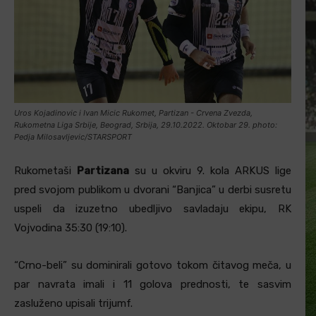
Uros Kojadinovic i Ivan Micic Rukomet, Partizan - Crvena Zvezda,
Rukometna Liga Srbije, Beograd, Srbija, 29.10.2022. Oktobar 29. photo:
Pedja Milosavljevic/STARSPORT
Rukometaši
Partizana
su u okviru 9. kola ARKUS lige
pred svojom publikom u dvorani “Banjica” u derbi susretu
uspeli da izuzetno ubedljivo savladaju ekipu, RK
Vojvodina 35:30 (19:10).
“Crno-beli” su dominirali gotovo tokom čitavog meča, u
par navrata imali i 11 golova prednosti, te sasvim
zasluženo upisali trijumf.