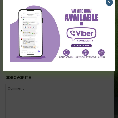
odluku
×
Imamo sve grupe u Eurokupu
“Orlovi” uverljivi protiv BiH
ODGOVORITE