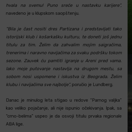
hvala na svemu! Puno sreće u nastavku karijere”,
navedeno je u klupskom saopštenju.
“Bila je čast nositi dres Partizana i predstavljati tako
istorijski klub i košarkašku kulturu, te doneti još jednu
titulu za tim. Želim da zahvalim mojim saigračima,
trenerima i naravno navijačima za svaku podršku tokom
sezone. Zauvek ću pamtiti igranje u Areni pred vama.
Iako moje putovanje nastavlja na drugom mestu, sa
sobom nosi uspomene i iskustva iz Beograda. Želim
klubu i navijačima sve najbolje”,
poručio je Lundberg.
Danac je minulog leta stigao u redove “Parnog valjka”
kao veliko pojačanje, ali nije ispunio očekivanja. Ipak, sa
“crno-belima” uspeo je da osvoji titulu prvaka regionale
ABA lige.