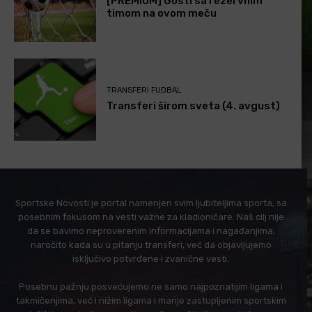
[PREMIUM] Gosti sa rezervnim
timom na ovom meču
TRANSFERI FUDBAL
Transferi širom sveta (4. avgust)
Sportske Novosti je portal namenjen svim ljubiteljima sporta, sa
posebnim fokusom na vesti važne za kladioničare. Naš cilj nije
da se bavimo neproverenim informacijama i nagađanjima,
naročito kada su u pitanju transferi, već da objavljujemo
isključivo potvrđene i zvanične vesti.
Posebnu pažnju posvećujemo ne samo najpoznatijim ligama i
takmičenjima, već i nižim ligama i manje zastupljenim sportskim