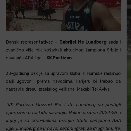
Danski reprezentativac –
Gabrijel
Ife Lundberg
sada i
zvanično više nije košarkaš aktuelnog šampiona Srbije i
osvajača ABA lige –
KK Partizan
.
30-godišnji bek je sa upravom kluba iz Humske raskinuo
dalji ugovor i prema navodima, karijeru bi trebao da
nastavi u dresu izraelskog velikana, Makabi Tel Aviva.
“KK Partizan Mozzart Bet i Ife Lundberg su postigli
sporazum o raskidu saradnje. Nakon sezone 2024-25 u
kojoj je sa crno-belima osvojio titulu šampiona ABA
lige, Lundberg će u novoj sezoni igrati za drugi tim. Ife,