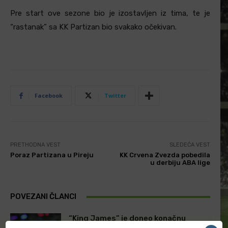
Pre start ove sezone bio je izostavljen iz tima, te je
“rastanak” sa KK Partizan bio svakako očekivan.
Facebook
Twitter
PRETHODNA VEST
SLEDEĆA VEST
Poraz Partizana u Pireju
KK Crvena Zvezda pobedila
u derbiju ABA lige
POVEZANI ČLANCI
“King James” je doneo konačnu