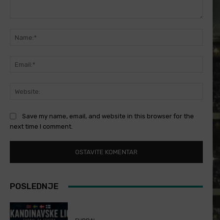
Comment:
Name
Email
Websi
Save my name, email, and website in this browser for the
next time I comment.
POSLEDNJE