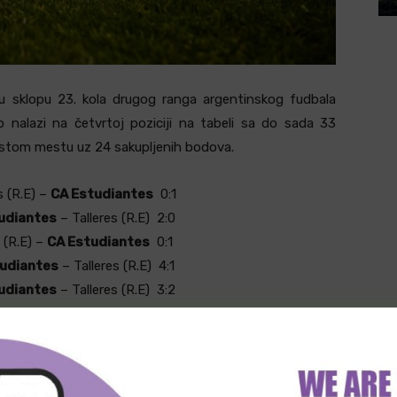
 sklopu 23. kola drugog ranga argentinskog fudbala
 nalazi na četvrtoj poziciji na tabeli sa do sada 33
estom mestu uz 24 sakupljenih bodova.
s (R.E) –
CA Estudiantes
0:1
udiantes
–
Talleres (R.E)
2:0
 (R.E) –
CA Estudiantes
0:1
udiantes
–
Talleres (R.E)
4:1
udiantes
–
Talleres (R.E)
3:2
ONICI MAXBET!
umfa u susretima protiv ekipe Talleres (gledajući sva