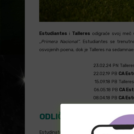
Estudiantes
i
Talleres
odigraće svoj meč u
„Primera Nacional“
. Estudiantes se trenutno
osvojenih poena, dok je Talleres na sedamna
23.02.24
PN
Tallere
22.02.19
PB
CA Est
15.09.18
PB
Talleres
06.05.18
PB
CA Est
08.04.18
PB
CA Est
ODLIČNE KVOTE U KLADI
Estudinates je ostvario pet uzastopnih trij