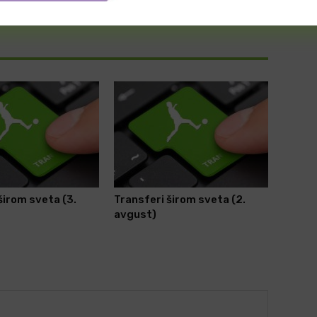
Oba sastava dolaze do gola?
širom sveta (3.
Transferi širom sveta (2.
avgust)