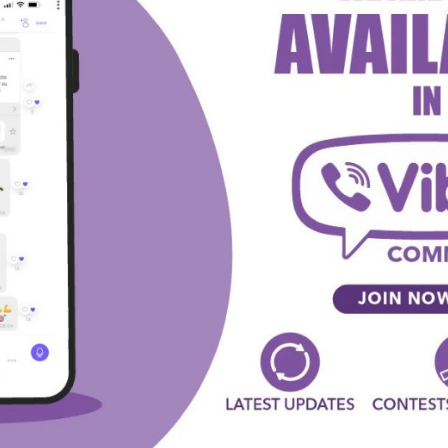
 za nastavak ove tradicije i tip na novu pobedu ekipe
 u visini od oko
@1.95
.
om od 20:00.
T!
witter
Viber
WhatsApp
SLEDEĆA VEST