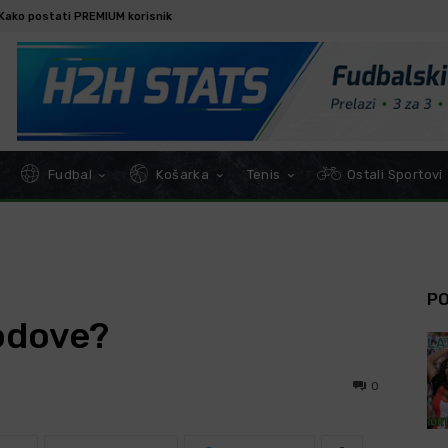
Kako postati PREMIUM korisnik
Fudbal
Košarka
Tenis
Ostali Sportovi
P
odove?
0