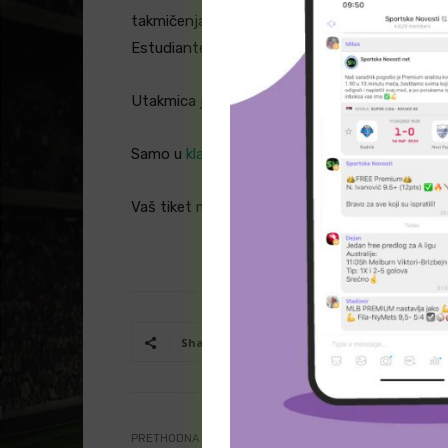
takmičenja u kojima su se sastajali). Stoga,
Estudiantes na ovom duelu
„1“
, nudi se kvota
Utakmica je na programu u subotu sa početk
Samo u
kladionici Maxbet
, iskoristite
CASH OU
Vaš tiket možete odigrati u
kladionici Maxbet
!
Facebook
T
Share
PRETHODNA VEST