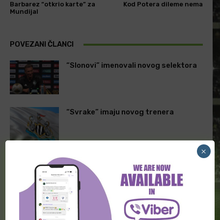
Barbarez “otkrio karte” za
Kod Potera dileme nema
Mundijal
POVEZANI ČLANCI
“Slonovi” imenovali novog selektora
“Svrake” imaju novog trenera
×
Poznat novi selektor Italije
ODGOVORITE