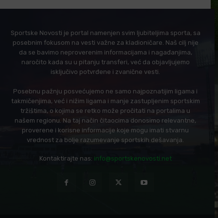
Sportske Novosti je portal namenjen svim ljubiteljima sporta, sa
posebnim fokusom na vesti važne za kladioničare. Naš cilj nije
da se bavimo neproverenim informacijama i nagađanjima,
naročito kada su u pitanju transferi, već da objavljujemo
isključivo potvrđene i zvanične vesti.
Posebnu pažnju posvećujemo ne samo najpoznatijim ligama i
takmičenjima, već i nižim ligama i manje zastupljenim sportskim
tržištima, o kojima se retko može pročitati na portalima u
našem regionu. Na taj način čitaocima donosimo relevantne,
proverene i korisne informacije koje mogu imati stvarnu
vrednost za bolje razumevanje sportskih dešavanja.
Kontaktirajte nas:
info@sportskenovosti.net