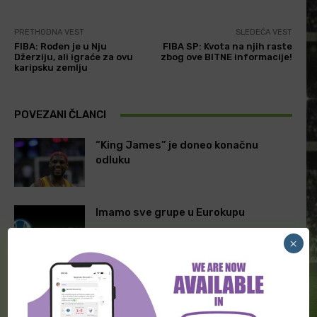
PRETHODNA VEST
SLEDEĆA VEST
FIBA: Rođen je u Nju
FIBA SP: Kvota na njih raste
Džerziju, ali igraće za ovu
zbog ove BITNE informacije!
karipsku zemlju
POVEZANI ČLANCI
“King James” je doneo konačnu
odluku
Imamo sve grupe u Eurokupu
×
“Orlovi” uverljivi protiv BiH