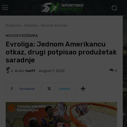
Naslovna
Košarka
Novosti Košarka
NOVOSTI KOŠARKA
Evroliga: Jednom Amerikancu
otkaz, drugi potpisao produžetak
saradnje
Autor
Ixa91
0
August 1, 2023
Facebook
Twitter