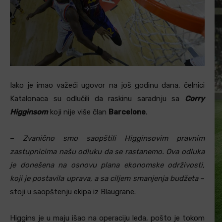
Iako je imao važeći ugovor na još godinu dana, čelnici
Katalonaca su odlučili da raskinu saradnju sa
Corry
Higginsom
koji nije više član
Barcelone
.
–
Zvanično smo saopštili Higginsovim pravnim
zastupnicima našu odluku da se rastanemo. Ova odluka
je donešena na osnovu plana ekonomske održivosti,
koji je postavila uprava, a sa ciljem smanjenja budžeta
–
stoji u saopštenju ekipa iz Blaugrane.
Higgins je u maju išao na operaciju leđa, pošto je tokom