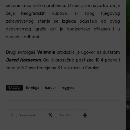
sezone imao velikih problema. U čaršiji se navodilo da je
želja beogradskih klubova, ali zbog njegovog
zdravstvenog stanja se izgleda odustalo od ovog
dvosmernog igrača koji je podjednako efikasan i u
napadu i odbrani.
Drugi evroligaš
Valencia
produžila je ugovor sa šuterom
Jared Harperom
. On je prosečno postizao 10,4 poena i
imao je 3,3 asistencije na 31. utakmici u Evroligi.
TAGOVI
Evroliga
harper
higgins
Facebook
Twitter