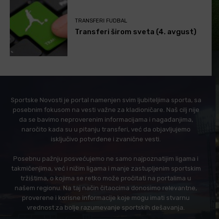
TRANSFERI FUDBAL
Transferi širom sveta (4. avgust)
Sportske Novosti je portal namenjen svim ljubiteljima sporta, sa
posebnim fokusom na vesti važne za kladioničare. Naš cilj nije
da se bavimo neproverenim informacijama i nagađanjima,
naročito kada su u pitanju transferi, već da objavljujemo
isključivo potvrđene i zvanične vesti.
Posebnu pažnju posvećujemo ne samo najpoznatijim ligama i
takmičenjima, već i nižim ligama i manje zastupljenim sportskim
tržištima, o kojima se retko može pročitati na portalima u
našem regionu. Na taj način čitaocima donosimo relevantne,
proverene i korisne informacije koje mogu imati stvarnu
vrednost za bolje razumevanje sportskih dešavanja.