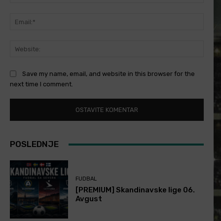
Email
Websi
Save my name, email, and website in this browser for the
next time I comment.
POSLEDNJE
FUDBAL
[PREMIUM] Skandinavske lige 06.
Avgust