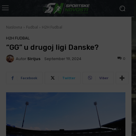
Naslovna
Fudbal
H2H Fudbal
H2H FUDBAL
“GG” u drugoj ligi Danske?
Autor
Sirijus
0
September 19, 2024
Facebook
Twitter
Viber