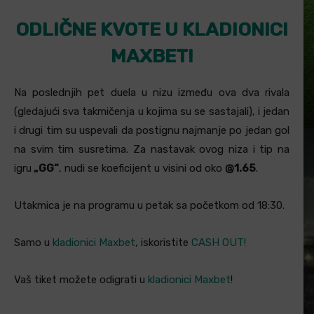
ODLIČNE KVOTE U KLADIONICI
MAXBET!
Na poslednjih pet duela u nizu između ova dva rivala
(gledajući sva takmičenja u kojima su se sastajali), i jedan
i drugi tim su uspevali da postignu najmanje po jedan gol
na svim tim susretima. Za nastavak ovog niza i tip na
igru
„GG“
, nudi se koeficijent u visini od oko
@1.65
.
Utakmica je na programu u petak sa početkom od 18:30.
Samo u
kladionici Maxbet
, iskoristite
CASH OUT!
Vaš tiket možete odigrati u
kladionici Maxbet
!