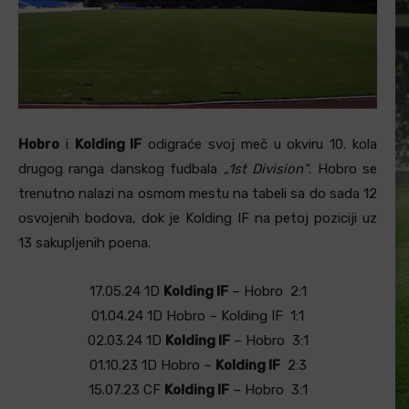
Hobro
i
Kolding IF
odigraće svoj meč u okviru 10. kola
drugog ranga danskog fudbala
„1st Division“
. Hobro se
trenutno nalazi na osmom mestu na tabeli sa do sada 12
osvojenih bodova, dok je Kolding IF na petoj poziciji uz
13 sakupljenih poena.
17.05.24
1D
Kolding IF
–
Hobro
2:1
01.04.24
1D
Hobro –
Kolding IF
1:1
02.03.24
1D
Kolding IF
–
Hobro
3:1
01.10.23
1D
Hobro –
Kolding IF
2:3
15.07.23
CF
Kolding IF
–
Hobro
3:1