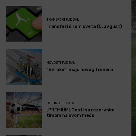
TRANSFERI FUDBAL
Transferi širom sveta (5. avgust)
NOVOSTI FUDBAL
“Svrake” imaju novog trenera
BET INFO FUDBAL
[PREMIUM] Gosti sa rezervnim
timom na ovom meču