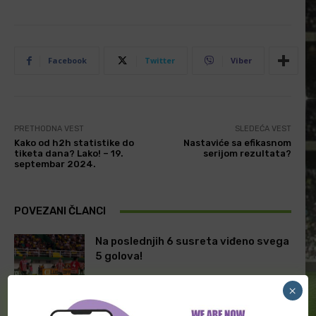
Facebook
Twitter
Viber
PRETHODNA VEST
SLEDEĆA VEST
Kako od h2h statistike do
Nastaviće sa efikasnom
tiketa dana? Lako! – 19.
serijom rezultata?
septembar 2024.
POVEZANI ČLANCI
Na poslednjih 6 susreta viđeno svega
5 golova!
×
Kako od h2h statistike do tiketa