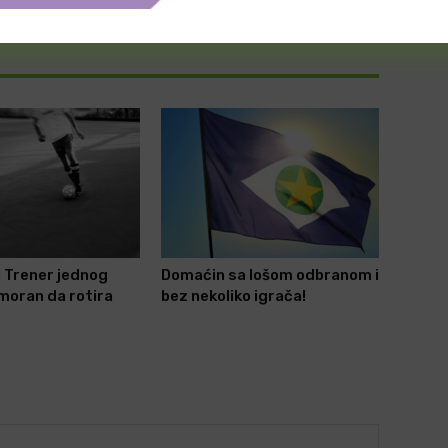
može gost to da iskoristi?
 Trener jednog
Domaćin sa lošom odbranom i
imoran da rotira
bez nekoliko igrača!