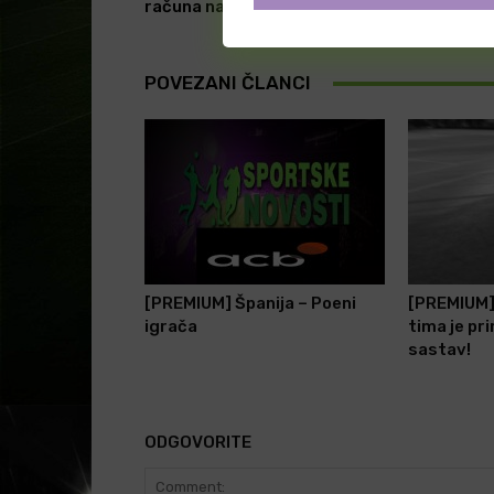
računa na 3 startera!
POVEZANI ČLANCI
[PREMIUM] Španija – Poeni
[PREMIUM]
igrača
tima je pr
sastav!
ODGOVORITE