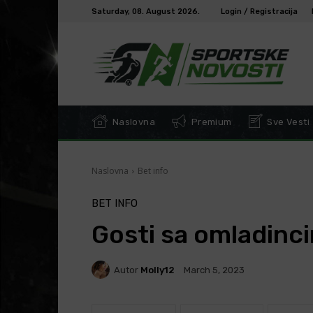
Saturday, 08. August 2026.
Login / Registracija
Naslovna
Premium
Sve Vesti
Naslovna
Bet info
BET INFO
Gosti sa omladinc
Autor
Molly12
March 5, 2023