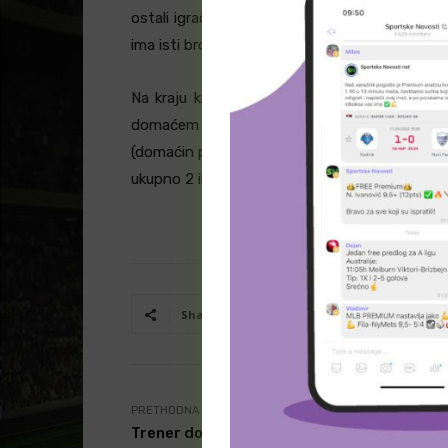
ostali igrači su na raspolaganju svom treneru 
ima isti broj bodova kao i CSA (7).
Na kraju krajeva, trebalo bi domaćin da iskori
domaćem terenu, nemaju poraz na poslednj
(domaćin postiže 2 ili više golova), kao i na 
ukupno 2 ili više golova). Srećno!
Facebook
T
Share
PRETHODNA VEST
Trener domaćih rotira sastav i neće moći 