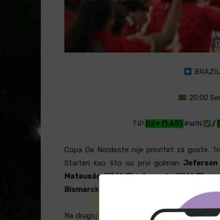
BRAZIL:
20:00 Ser
TIP:
D2+ (1.65)
#WIN
/
Copa De Nordeste nije prioritet za goste. T
Starteri kao što su prvi golman
Jeferson
Mateusão (13/4 F)
i
Augusto (11/4 F)
nisu
Bismarck (10/0 M)
i
Denis (8/1 F)
.
Na drugoj strani Sergipe neće moći samo da 