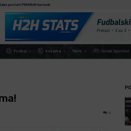
Kako postati PREMIUM korisnik
Fudbal
Košarka
Tenis
Ostali Sportovi
P
ima!
0