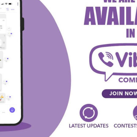
Rafaelu. Sergipe zauzima poslednju poziciju u playoffu i
sti rotaciju gostiju. Generalno Sergipe igra odlično na
ih 15 utakmica u svim takmičenjima. Igram tip D2+
manji ulog DI1+&2+ (domaćin postiže gol u I poluvremenu i
witter
Viber
WhatsApp
SLEDEĆA VEST
da
Domaćin sa nekoliko povređenih igrača, da li