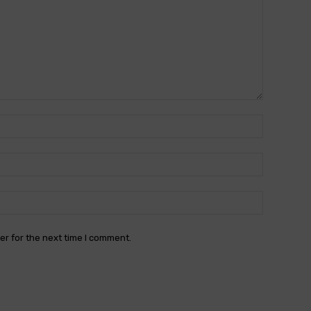
Name:*
Email:*
Website:
er for the next time I comment.