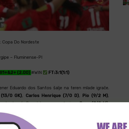
 Copa Do Nordeste
gipe – Fluminense-PI
DI1+&2+ (2.00)
#WIN
FT:3:1(1:1)
rener Eduardo dos Santos šalje na teren mlade igrače.
 (13/0 GK)
,
Carlos Henrique (7/0 D)
,
Pio (9/2 M)
,
 otputovali. Pored toga povređeni su
Gean (9/0 M)
,
računa na
Andre Penavala (7/0 D)
jer je suspendovan,