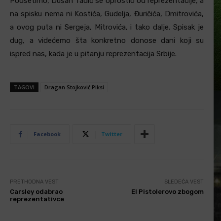
Podsetimo, Dušan Tadić se oprostio od reprezentacije, a
na spisku nema ni Kostića, Gudelja, Đuričića, Dmitrovića,
a ovog puta ni Sergeja, Mitrovića, i tako dalje. Spisak je
dug, a videćemo šta konkretno donose dani koji su
ispred nas, kada je u pitanju reprezentacija Srbije.
TAGOVI
Dragan Stojković Piksi
Facebook
Twitter
PRETHODNA VEST
SLEDEĆA VEST
Carsley odabrao
El Pistolerovo zbogom
reprezentativce