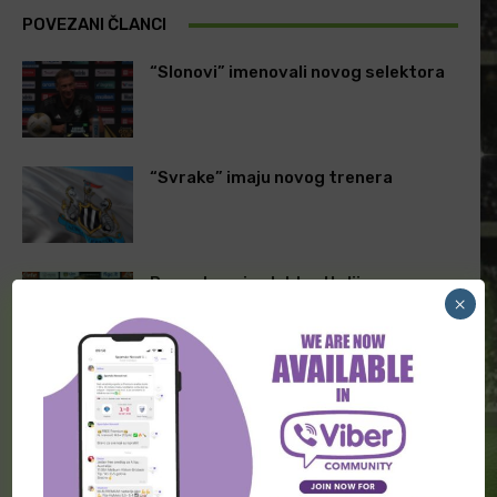
POVEZANI ČLANCI
“Slonovi” imenovali novog selektora
“Svrake” imaju novog trenera
Poznat novi selektor Italije
×
ODGOVORITE