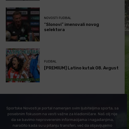
NOVOSTI FUDBAL
“Slonovi” imenovali novog
selektora
FUDBAL
[PREMIUM] Latino kutak 08. Avgust
Sportske Novosti je portal namenjen svim ljubiteljima sporta, sa
posebnim fokusom na vesti važne za kladioničare. Naš cilj nije
da se bavimo neproverenim informacijama i nagađanjima,
naročito kada su u pitanju transferi, već da objavljujemo