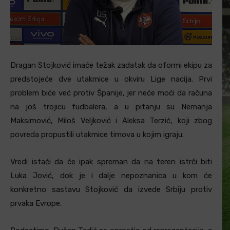
Dragan Stojković imaće težak zadatak da oformi ekipu za
predstojeće dve utakmice u okviru Lige nacija. Prvi
problem biće već protiv Španije, jer neće moći da računa
na još trojicu fudbalera, a u pitanju su Nemanja
Maksimović, Miloš Veljković i Aleksa Terzić, koji zbog
povreda propustili utakmice timova u kojim igraju.
Vredi istaći da će ipak spreman da na teren istrči biti
Luka Jović, dok je i dalje nepoznanica u kom će
konkretno sastavu Stojković da izvede Srbiju protiv
prvaka Evrope.