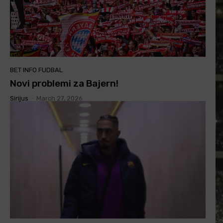
BET INFO FUDBAL
Novi problemi za Bajern!
Sirijus
-
March 27, 2026