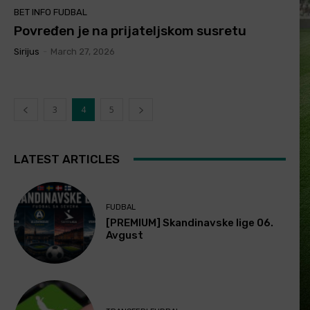
BET INFO FUDBAL
Povređen je na prijateljskom susretu
Sirijus
-
March 27, 2026
3
4
5
LATEST ARTICLES
FUDBAL
[PREMIUM] Skandinavske lige 06.
Avgust