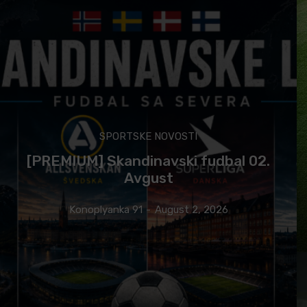
SPORTSKE NOVOSTI
[PREMIUM] Skandinavski fudbal 02.
Avgust
Konoplyanka 91
-
August 2, 2026