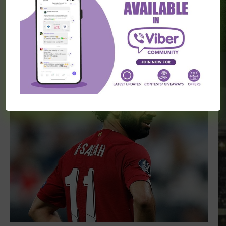
BET INFO FUDBAL
Pomoći će svom timu u revanšu!
Sirijus
-
March 31, 2026