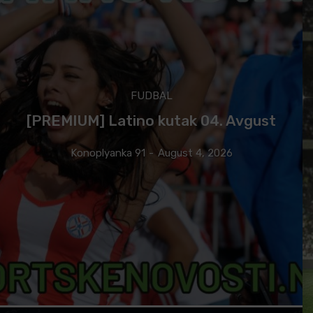
FUDBAL
[PREMIUM] Latino kutak 04. Avgust
Konoplyanka 91
-
August 4, 2026