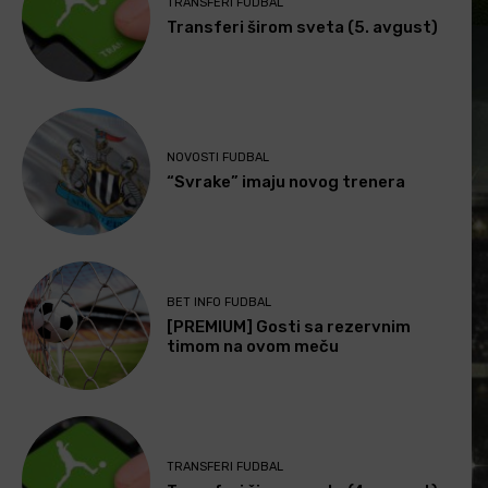
TRANSFERI FUDBAL
Transferi širom sveta (5. avgust)
NOVOSTI FUDBAL
“Svrake” imaju novog trenera
BET INFO FUDBAL
[PREMIUM] Gosti sa rezervnim
timom na ovom meču
TRANSFERI FUDBAL