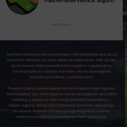
Transferi širom sveta (4. avgust)
Load more
Sportske Novosti je portal namenjen svim ljubiteljima sporta, sa
posebnim fokusom na vesti važne za kladioničare. Naš cilj nije
da se bavimo neproverenim informacijama i nagađanjima,
naročito kada su u pitanju transferi, već da objavljujemo
isključivo potvrđene i zvanične vesti.
Posebnu pažnju posvećujemo ne samo najpoznatijim ligama i
takmičenjima, već i nižim ligama i manje zastupljenim sportskim
tržištima, o kojima se retko može pročitati na portalima u
našem regionu. Na taj način čitaocima donosimo relevantne,
proverene i korisne informacije koje mogu imati stvarnu
vrednost za bolje razumevanje sportskih dešavanja.