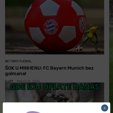
BET INFO FUDBAL
ŠOK U MINHENU: FC Bayern Munich bez
golmana!
Ixa91
-
March 15, 2026
×