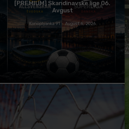
[PREMIUM] Skandinavske lige 06.
Avgust
Konoplyanka 91
-
August 6, 2026