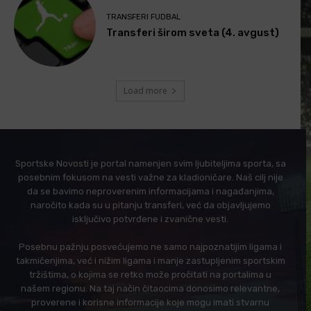
TRANSFERI FUDBAL
Transferi širom sveta (4. avgust)
Load more
Sportske Novosti je portal namenjen svim ljubiteljima sporta, sa
posebnim fokusom na vesti važne za kladioničare. Naš cilj nije
da se bavimo neproverenim informacijama i nagađanjima,
naročito kada su u pitanju transferi, već da objavljujemo
isključivo potvrđene i zvanične vesti.
Posebnu pažnju posvećujemo ne samo najpoznatijim ligama i
takmičenjima, već i nižim ligama i manje zastupljenim sportskim
tržištima, o kojima se retko može pročitati na portalima u
našem regionu. Na taj način čitaocima donosimo relevantne,
proverene i korisne informacije koje mogu imati stvarnu