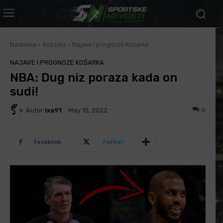
Naslovna
Košarka
Najave i prognoze Košarka
NAJAVE I PROGNOZE KOŠARKA
NBA: Dug niz poraza kada on
sudi!
Autor
Ixa91
0
May 15, 2022
Facebook
Twitter