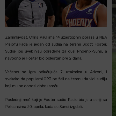
Zanimljivost: Chris Paul ima 14 uzastopnih poraza u NBA
Plejofu kada je jedan od sudija na terenu Scott Foster.
Sudije još uvek nisu određene za duel Phoenix-Suns, a
navodno je Foster bio bolestan pre 2 dana.
Večeras se igra odlučujuća 7. utakmica u Arizoni, i
svakako da popularni CP3 ne želi na terenu da vidi sudiju
koji mu ne donosi dobru sreću.
Poslednji meč koji je Foster sudio Paulu bio je u seriji sa
Pelicansima 20. aprila, kada su Sunsi izgubili.