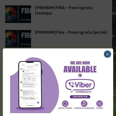
[PREMIUM] FIBA – Poeni igrača
(nedelja)
[PREMIUM] Fiba – Poeni igrača (petak)
×
ODGOVORITE