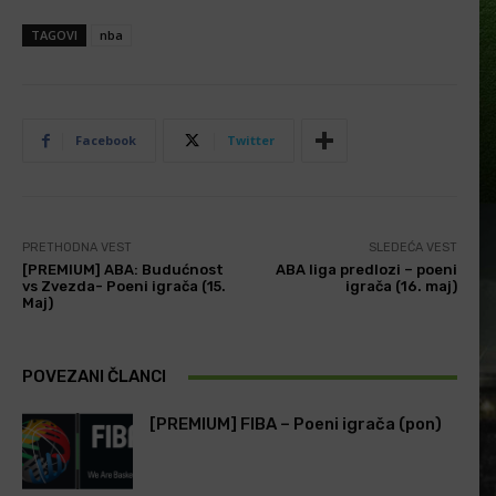
TAGOVI
nba
Facebook
Twitter
PRETHODNA VEST
SLEDEĆA VEST
[PREMIUM] ABA: Budućnost
ABA liga predlozi – poeni
vs Zvezda- Poeni igrača (15.
igrača (16. maj)
Maj)
POVEZANI ČLANCI
[PREMIUM] FIBA – Poeni igrača (pon)