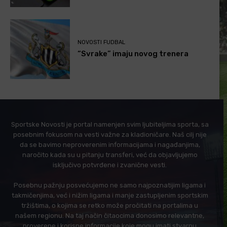
NOVOSTI FUDBAL
“Svrake” imaju novog trenera
Sportske Novosti je portal namenjen svim ljubiteljima sporta, sa
posebnim fokusom na vesti važne za kladioničare. Naš cilj nije
da se bavimo neproverenim informacijama i nagađanjima,
naročito kada su u pitanju transferi, već da objavljujemo
isključivo potvrđene i zvanične vesti.
Posebnu pažnju posvećujemo ne samo najpoznatijim ligama i
takmičenjima, već i nižim ligama i manje zastupljenim sportskim
tržištima, o kojima se retko može pročitati na portalima u
našem regionu. Na taj način čitaocima donosimo relevantne,
proverene i korisne informacije koje mogu imati stvarnu