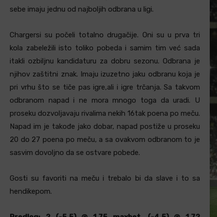
sebe imaju jednu od najboljih odbrana u ligi.
Chargersi su počeli totalno drugačije. Oni su u prva tri
kola zabeležili isto toliko pobeda i samim tim već sada
itakli ozbiljnu kandidaturu za dobru sezonu. Odbrana je
njihov zaštitni znak. Imaju izuzetno jaku odbranu koja je
pri vrhu što se tiče pas igre,ali i igre trčanja. Sa takvom
odbranom napad i ne mora mnogo toga da uradi. U
proseku dozvoljavaju rivalima nekih 16tak poena po meču.
Napad im je takođe jako dobar, napad postiže u proseku
20 do 27 poena po meču, a sa ovakvom odbranom to je
sasvim dovoljno da se ostvare pobede.
Gosti su favoriti na meču i trebalo bi da slave i to sa
hendikepom.
Predlog: 2 (-5.5) @ 1.75 maxbet, (-4.5) @ 1.72