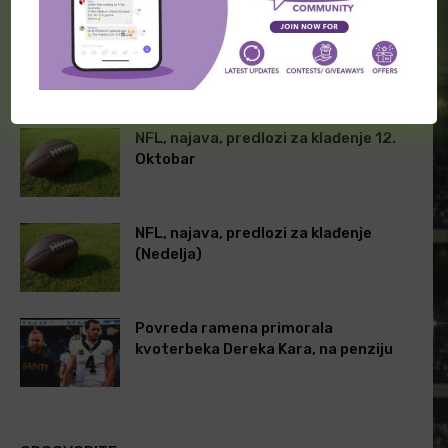
kvoterbeka Dereka Kara, na
klađenje (Nedelja)
penziju
POVEZANI ČLANCI
NFL, najava, predlozi za klađenje 12.
Oktobar
NFL, najava, predlozi za klađenje
(Nedelja)
Povreda ramena primorala
kvoterbeka Dereka Kara, na penziju