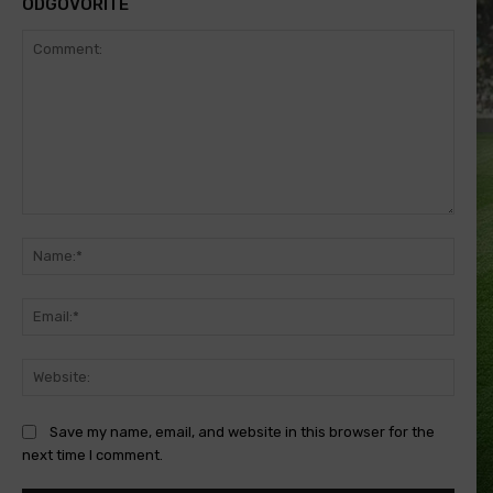
ODGOVORITE
Comment:
Name
Email
Websi
Save my name, email, and website in this browser for the
next time I comment.