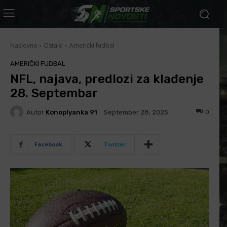
Naslovna
Ostalo
Američki fudbal
AMERIČKI FUDBAL
NFL, najava, predlozi za klađenje
28. Septembar
Autor
Konoplyanka 91
0
September 28, 2025
Facebook
Twitter