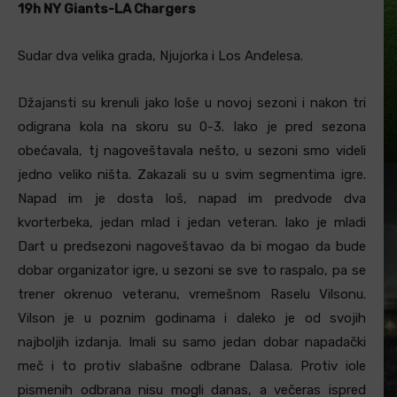
19h NY Giants-LA Chargers
Sudar dva velika grada, Njujorka i Los Anđelesa.
Džajansti su krenuli jako loše u novoj sezoni i nakon tri
odigrana kola na skoru su 0-3. Iako je pred sezona
obećavala, tj nagoveštavala nešto, u sezoni smo videli
jedno veliko ništa. Zakazali su u svim segmentima igre.
Napad im je dosta loš, napad im predvode dva
kvorterbeka, jedan mlad i jedan veteran. Iako je mladi
Dart u predsezoni nagoveštavao da bi mogao da bude
dobar organizator igre, u sezoni se sve to raspalo, pa se
trener okrenuo veteranu, vremešnom Raselu Vilsonu.
Vilson je u poznim godinama i daleko je od svojih
najboljih izdanja. Imali su samo jedan dobar napadački
meč i to protiv slabašne odbrane Dalasa. Protiv iole
pismenih odbrana nisu mogli danas, a večeras ispred