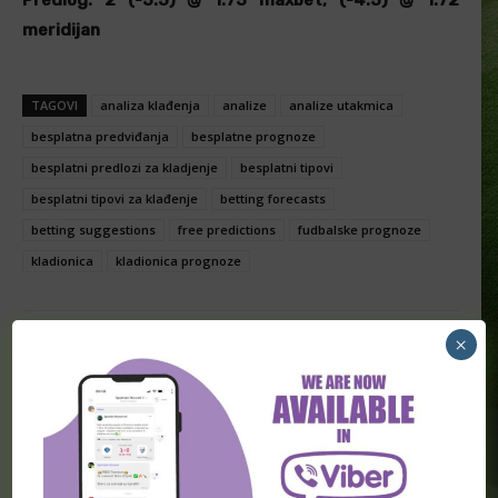
meridijan
TAGOVI
analiza klađenja
analize
analize utakmica
besplatna predviđanja
besplatne prognoze
besplatni predlozi za kladjenje
besplatni tipovi
besplatni tipovi za klađenje
betting forecasts
betting suggestions
free predictions
fudbalske prognoze
kladionica
kladionica prognoze
×
Facebook
Twitter
PRETHODNA VEST
SLEDEĆA VEST
Povreda ramena primorala
NFL, najava, predlozi za