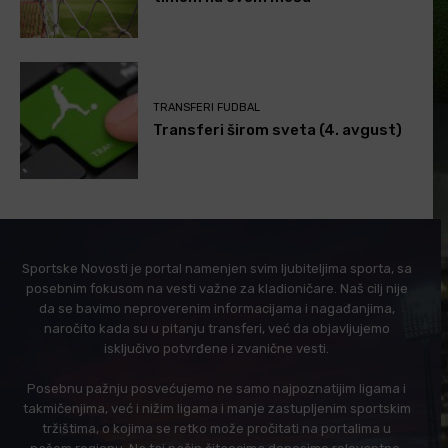
TRANSFERI FUDBAL
Transferi širom sveta (4. avgust)
Sportske Novosti je portal namenjen svim ljubiteljima sporta, sa
posebnim fokusom na vesti važne za kladioničare. Naš cilj nije
da se bavimo neproverenim informacijama i nagađanjima,
naročito kada su u pitanju transferi, već da objavljujemo
isključivo potvrđene i zvanične vesti.
Posebnu pažnju posvećujemo ne samo najpoznatijim ligama i
takmičenjima, već i nižim ligama i manje zastupljenim sportskim
tržištima, o kojima se retko može pročitati na portalima u