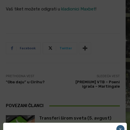
Vaš tiket možete odigrati u
kladionici Maxbet
!
Facebook
Twitter
PRETHODNA VEST
SLEDEĆA VEST
“Oba daju” u Cirihu?
[PREMIUM] VTB – Poeni
igrača – Martingale
POVEZANI ČLANCI
Transferi širom sveta (5. avgust)
×