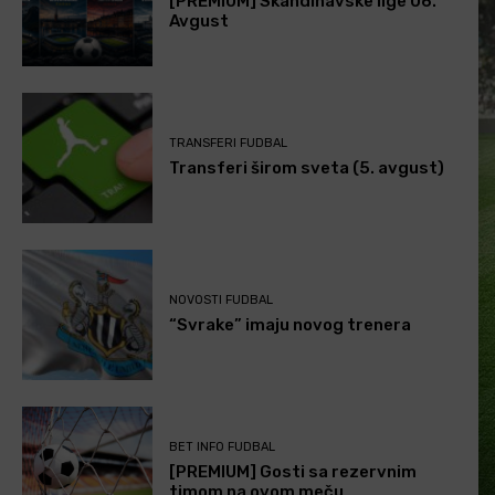
[PREMIUM] Skandinavske lige 06.
Avgust
TRANSFERI FUDBAL
Transferi širom sveta (5. avgust)
NOVOSTI FUDBAL
“Svrake” imaju novog trenera
BET INFO FUDBAL
[PREMIUM] Gosti sa rezervnim
timom na ovom meču