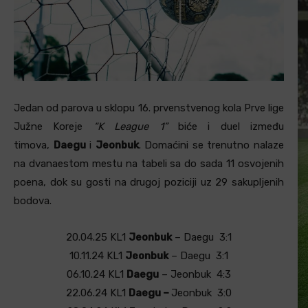
Jedan od parova u sklopu 16. prvenstvenog kola Prve lige
Južne Koreje
“K League 1”
biće i duel između
timova,
Daegu
i
Jeonbuk
. Domaćini se trenutno nalaze
na dvanaestom mestu na tabeli sa do sada 11 osvojenih
poena, dok su gosti na drugoj poziciji uz 29 sakupljenih
bodova.
20.04.25
KL1
Jeonbuk
–
Daegu
3:1
10.11.24
KL1
Jeonbuk
–
Daegu
3:1
06.10.24
KL1
Daegu
–
Jeonbuk
4:3
22.06.24
KL1
Daegu –
Jeonbuk
3:0