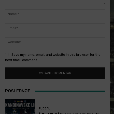
Comment:
Name
Email
Websi
Save my name, email, and website in this browser for the
next time I comment.
POSLEDNJE
FUDBAL