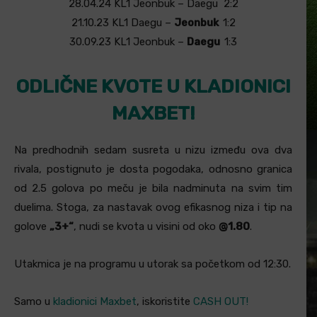
28.04.24
KL1
Jeonbuk –
Daegu
2:2
21.10.23
KL1
Daegu –
Jeonbuk
1:2
30.09.23
KL1
Jeonbuk –
Daegu
1:3
ODLIČNE KVOTE U KLADIONICI
MAXBET!
Na predhodnih sedam susreta u nizu između ova dva
rivala, postignuto je dosta pogodaka, odnosno granica
od 2.5 golova po meču je bila nadminuta na svim tim
duelima. Stoga, za nastavak ovog efikasnog niza i tip na
golove
„3+“
, nudi se kvota u visini od oko
@1.80
.
Utakmica je na programu u utorak sa početkom od 12:30.
Samo u
kladionici Maxbet
, iskoristite
CASH OUT!