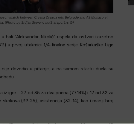
 Season match between Crvena Zvezda mts Belgrade and AS Monaco at
bia. (Photo by Srdjan Stevanovic/Starsport.rs ©)
 hali “Aleksandar Nikolić” uspela da ostvari izuzetno
73) u prvoj utakmici 1/4-finalne serije Košarkaške Lige
 nije dovodio u pitanje, a na samom startu duela su
 pobedu.
 iz igre – 27 od 35 za dva poena (77.14%) i 17 od 32 za
e skokova (39-25), asistencija (32-14), kao i manji broj
acio 18 poena, Tajson Karter je imao 17 poena uz 12
jegov debi u novom klubu) su dodali po 13, Ebuka Izundu