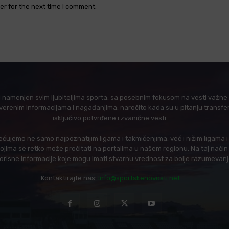
er for the next time I comment.
l namenjen svim ljubiteljima sporta, sa posebnim fokusom na vesti važne z
verenim informacijama i nagađanjima, naročito kada su u pitanju transfer
isključivo potvrđene i zvanične vesti.
ujemo ne samo najpoznatijim ligama i takmičenjima, već i nižim ligama 
 kojima se retko može pročitati na portalima u našem regionu. Na taj nač
korisne informacije koje mogu imati stvarnu vrednost za bolje razumevan
Kontaktirajte nas:
info@sportskenovosti.net