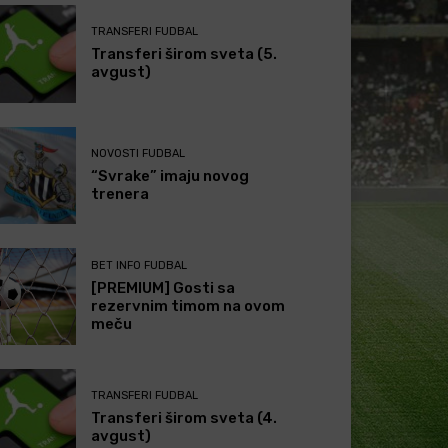
TRANSFERI FUDBAL
Transferi širom sveta (5.
avgust)
NOVOSTI FUDBAL
“Svrake” imaju novog
trenera
BET INFO FUDBAL
[PREMIUM] Gosti sa
rezervnim timom na ovom
meču
TRANSFERI FUDBAL
Transferi širom sveta (4.
avgust)