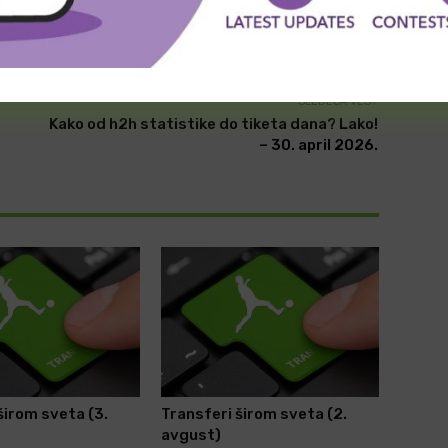
witter
Viber
WhatsApp
SLEDEĆA VEST
Kako od h2h statistike do tiketa dana? Lako!
– 30. april 2026.
širom sveta (3.
Transferi širom sveta (2.
avgust)