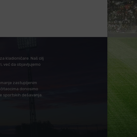
a kladioničare. Naš cilj
i, već da objavljujemo
i manje zastupljenim
in čitaocima donosimo
je sportskih dešavanja.