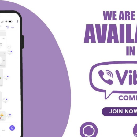
 – Lazar Joksimović i Stefan Savić su imali po 14, a Matej
io sa mnom u Ukrajini. Drago mi je zbog njega, iskrene
epo gledati našu decu, da budu model za budućnost.
ovao, očigledno je veliko pojačanje, oko koga Zvezda
ji je pokazao raskošni talenat, igra u oba smera, telo
razlika u klasi, svi igrači koji su igrali, očekujem to
a –
Saša Obradović
.
tvariti dve pobede, a druga utakmica na programu je već