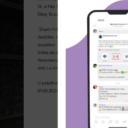
12, a Filip Škobalj 11 poena. U sastavu gostiju
Čibej 12 poena.
“Znam Filipa kad je bio dete, jer je otac rad
čestitke i njemu i Savi Đuriću, uvek je l
Izuzetno sam srećan što je i Đurišić debit
treba da pravi ekipu. Jako verujem u momka ko
fenomenalno, stvarno imam velika očekivanja, 
isto i u sledećoj utakmici”,
rekao je trener tim
U polufinale KLS-a prolazi tim koji će prvi os
01.05.2026. godine u Čajetini.