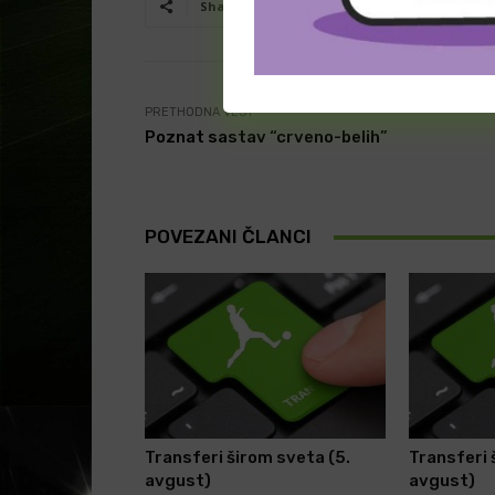
Facebook
T
Share
PRETHODNA VEST
Poznat sastav “crveno-belih”
POVEZANI ČLANCI
Transferi širom sveta (5.
Transferi 
avgust)
avgust)