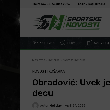
Thursday, 06. August 2026.
Login / Registracija
Naslovna
Premium
Sve Vesti
Naslovna
Košarka
Novosti Košarka
NOVOSTI KOŠARKA
Obradović: Uvek je
decu
Autor
Holiday
April 29, 2026