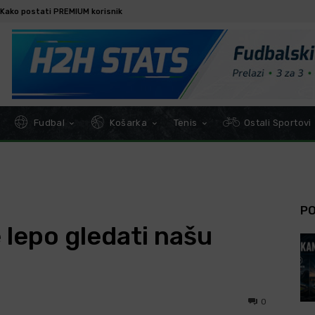
Kako postati PREMIUM korisnik
Fudbal
Košarka
Tenis
Ostali Sportovi
P
 lepo gledati našu
0