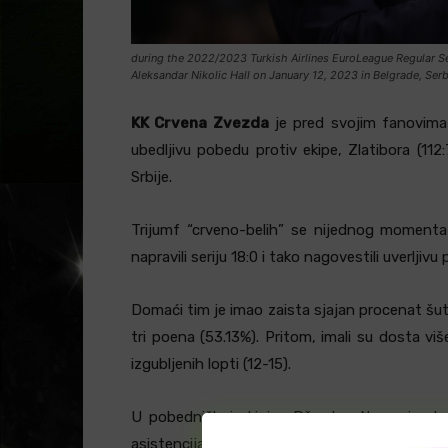
during the 2022/2023 Turkish Airlines EuroLeague Regular
Aleksandar Nikolic Hall on January 12, 2023 in Belgrade, Ser
KK Crvena Zvezda
je pred svojim fanovima u
ubedljivu pobedu protiv ekipe, Zlatibora (112:
Srbije.
Trijumf “crveno-belih” se nijednog momenta
napravili seriju 18:0 i tako nagovestili uverljivu
Domaći tim je imao zaista sjajan procenat šuta
tri poena (53.13%). Pritom, imali su dosta viš
izgubljenih lopti (12-15).
U pobedničkoj ekipi – Džordan Nvora je ub
asistencija, Ognjen Dobrić i Nikola Đurišić (n