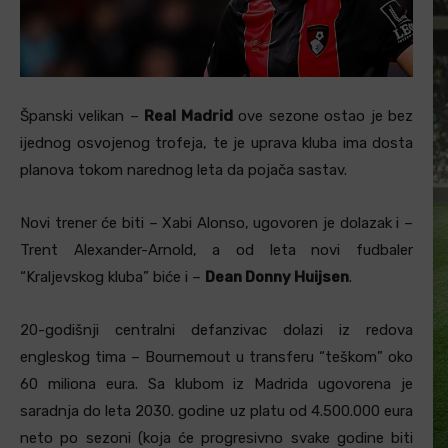
Španski velikan –
Real Madrid
ove sezone ostao je bez
ijednog osvojenog trofeja, te je uprava kluba ima dosta
planova tokom narednog leta da pojača sastav.
Novi trener će biti – Xabi Alonso, ugovoren je dolazak i –
Trent Alexander-Arnold, a od leta novi fudbaler
“Kraljevskog kluba” biće i –
Dean Donny Huijsen
.
20-godišnji centralni defanzivac dolazi iz redova
engleskog tima – Bournemout u transferu “teškom” oko
60 miliona eura. Sa klubom iz Madrida ugovorena je
saradnja do leta 2030. godine uz platu od 4.500.000 eura
neto po sezoni (koja će progresivno svake godine biti