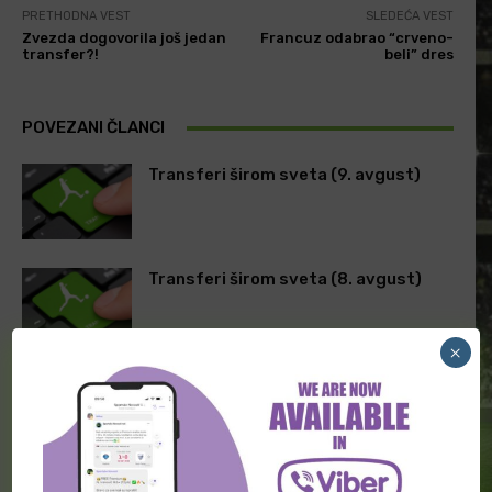
PRETHODNA VEST
SLEDEĆA VEST
Zvezda dogovorila još jedan
Francuz odabrao “crveno-
transfer?!
beli” dres
POVEZANI ČLANCI
Transferi širom sveta (9. avgust)
Transferi širom sveta (8. avgust)
×
Transferi širom sveta (5. avgust)