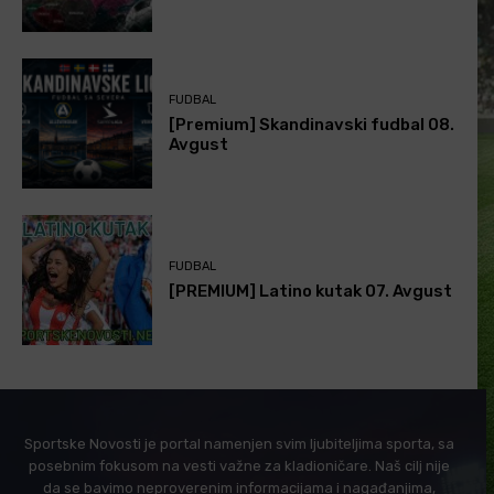
FUDBAL
[Premium] Skandinavski fudbal 08.
Avgust
FUDBAL
[PREMIUM] Latino kutak 07. Avgust
Sportske Novosti je portal namenjen svim ljubiteljima sporta, sa
posebnim fokusom na vesti važne za kladioničare. Naš cilj nije
da se bavimo neproverenim informacijama i nagađanjima,