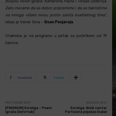
dvojicu novih igrača: Kamerona Pejna i Tonjea Džekirija.
Zato moramo da se dobro pripremimo i da se takmičimo
na mnogo višem nivou protiv zaista kvalitetnog tima”,
rekao je trener tima –
Đoan Penjaroja
.
Utakmica je na programu u petak sa početkom od 19
časova.
Facebook
Twitter
PRETHODNA VEST
SLEDEĆA VEST
[PREMIUM] Evroliga – Poeni
Evroliga: Bivši centar
igrača (četvrtak)
Partizana pojačao Dubai