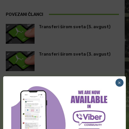
POVEZANI ČLANCI
Transferi širom sveta (5. avgust)
Transferi širom sveta (3. avgust)
Transferi širom sveta (2. avgust)
×
ODGOVORITE