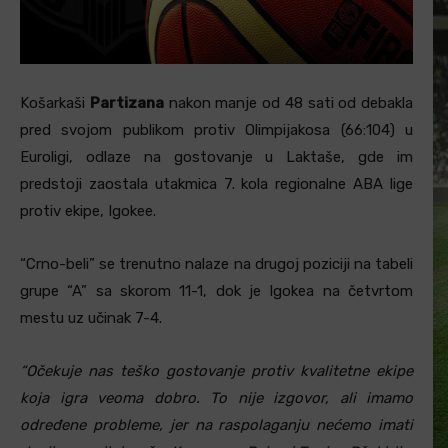
Košarkaši
Partizana
nakon manje od 48 sati od debakla
pred svojom publikom protiv Olimpijakosa (66:104) u
Euroligi, odlaze na gostovanje u Laktaše, gde im
predstoji zaostala utakmica 7. kola regionalne ABA lige
protiv ekipe, Igokee.
“Crno-beli” se trenutno nalaze na drugoj poziciji na tabeli
grupe “A” sa skorom 11-1, dok je Igokea na četvrtom
mestu uz učinak 7-4.
“Očekuje nas teško gostovanje protiv kvalitetne ekipe
koja igra veoma dobro. To nije izgovor, ali imamo
određene probleme, jer na raspolaganju nećemo imati