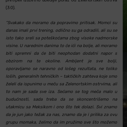
pretrpeli izuzetno ubedljiv poraz od Zelenortskih Ostrva
(3:0).
“Svakako da moramo da popravimo pritisak. Momci su
danas imali prvi trening, odlično su ga odradili, ali su se
isto tako sreli sa poteškoćama zbog visoke nadmorske
visine. U narednim danima to će ići na bolje, ali moramo
biti spremni da će biti neophodan dodatni napor s
obzirom na te okoline. Ambijent je sve bolji,
oporavljamo se naravno od lošeg rezultata, ne toliko
loših, generalnih tehničkih – taktičkih zahteva koje smo
želeli da ispunimo u meču sa Zelenortskim ostrvima, ali
to nam je sada sve iza. Sećamo se tog meča malo u
budućnosti, sada treba da se skoncentrišemo na
utakmicu sa Meksikom i ono što tek dolazi. Svi znamo
da je jun jako težak za nas, znamo da je i prilika za ovu
grupu momaka, želimo da im pružimo sve što možemo