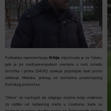
Fudbalska reprezentacija
Srbije
otputovala je za Toluku,
gde je po srednjeevropskom vremenu u noći između
četvrtka i petka (04:00) očekuje prijateljski duel protiv
selekcije Meksika, jednog od domaćina predstojećeg
Svetskog prvenstva.
“Orlovi” će nastojati da odigraju znatno bolju utakmicu
za razliku od nedavnog meča u Lisabonu, kada su