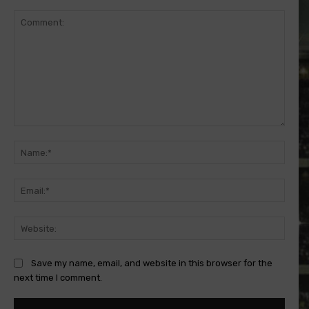
Comment:
Name
Email
Websi
Save my name, email, and website in this browser for the
next time I comment.