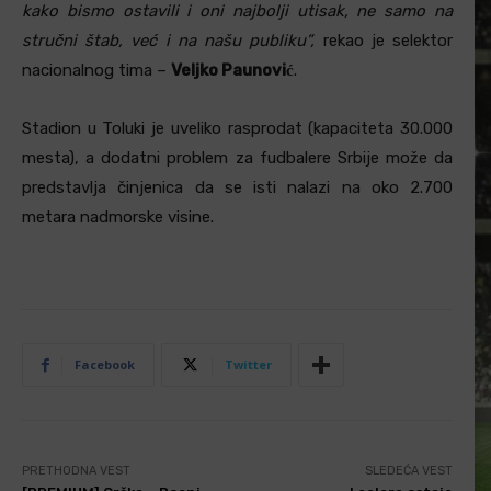
kako bismo ostavili i oni najbolji utisak, ne samo na
stručni štab, već i na našu publiku”,
rekao je selektor
nacionalnog tima –
Veljko Paunović
.
Stadion u Toluki je uveliko rasprodat (kapaciteta 30.000
mesta), a dodatni problem za fudbalere Srbije može da
predstavlja činjenica da se isti nalazi na oko 2.700
metara nadmorske visine.
Facebook
Twitter
PRETHODNA VEST
SLEDEĆA VEST