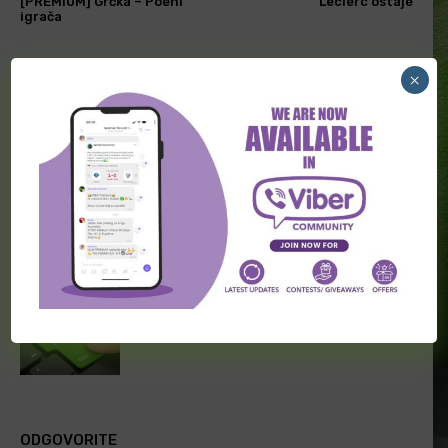
[PREMIUM] Grčka – Poeni
Leclerc ostaje
igrača
×
POVEZANI ČLANCI
Transferi širom sveta (5. avgust)
“Svrake” imaju novog trenera
Transferi širom sveta (3. avgust)
ODGOVORITE