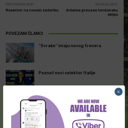
PRETHODNA VEST
SLEDEĆA VEST
Rosenior na novom zadatku
Arbeloa preuzeo londonsku
ekipu
POVEZANI ČLANCI
“Svrake” imaju novog trenera
Poznat novi selektor Italije
×
Zidan na klupi “Trikolora”