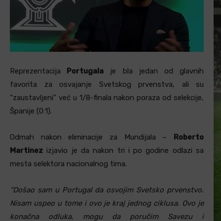
Reprezentacija
Portugala
je bla jedan od glavnih
favorita za osvajanje Svetskog prvenstva, ali su
“zaustavljeni” već u 1/8-finala nakon poraza od selekcije,
Španije (0:1).
Odmah nakon eliminacije za Mundijala –
Roberto
Martinez
izjavio je da nakon tri i po godine odlazi sa
mesta selektora nacionalnog tima.
“Došao sam u Portugal da osvojim Svetsko prvenstvo.
Nisam uspeo u tome i ovo je kraj jednog ciklusa. Ovo je
konačna odluka, mogu da poručim Savezu i