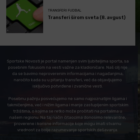
TRANSFERI FUDBAL
Transferi širom sveta (8. avgust)
Sportske Novosti je portal namenjen svim ljubiteljima sporta, sa
posebnim fokusom na vesti važne za kladioničare. Naš cilj nije
da se bavimo neproverenim informacijama i nagađanjima,
naročito kada su u pitanju transferi, već da objavljujemo
isključivo potvrđene i zvanične vesti.
Posebnu pažnju posvećujemo ne samo najpoznatijim ligama i
takmičenjima, već i nižim ligama i manje zastupljenim sportskim
tržištima, o kojima se retko može pročitati na portalima u
našem regionu. Na taj način čitaocima donosimo relevantne,
proverene i korisne informacije koje mogu imati stvarnu
vrednost za bolje razumevanje sportskih dešavanja.