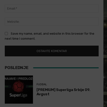
Email
Websi
Save my name, email, and website in this browser for the
next time I comment.
POSLEDNJE
FUDBAL
[PREMIUM] Superliga Srbije 09.
Avgust