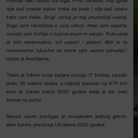
Postoje neki razlozi iza toga. Prvo, naravno, moj zglob
nije baš onakav kakav treba da bude i nije baš onako
kako sam želeo. Drugi razlog je moj unutrašnji osećaj.
Dugo sam razmišljao o ovoj odluci. Imao sam uspeha,
osvojio sam trofeje o kojima nisam ni sanjao. Putovanje
je bilo neverovatno, svi usponi i padovi. Bilo je to
neverovatno iskustvo na kome sam veoma zahvalan”,
izjavio je Austrijanac.
Thiem je tokom svoje karijere osvojio 17 trofeja, zaradio
preko 30 miliona dolara, a najbolji plasman na ATP listi
imao je tokom marta 2020. godine kada je bio treći
teniser na svetu.
Najveći uspeh postigao je osvajanjem jednog grend-
slem turnira, preciznije US Opena 2020. godine.