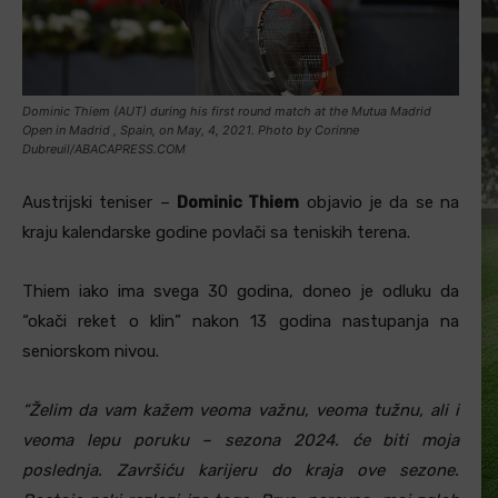
Dominic Thiem (AUT) during his first round match at the Mutua Madrid
Open in Madrid , Spain, on May, 4, 2021. Photo by Corinne
Dubreuil/ABACAPRESS.COM
Austrijski teniser –
Dominic Thiem
objavio je da se na
kraju kalendarske godine povlači sa teniskih terena.
Thiem iako ima svega 30 godina, doneo je odluku da
“okači reket o klin” nakon 13 godina nastupanja na
seniorskom nivou.
“Želim da vam kažem veoma važnu, veoma tužnu, ali i
veoma lepu poruku – sezona 2024. će biti moja
poslednja. Završiću karijeru do kraja ove sezone.