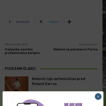
Facebook
Twitter
PRETHODNA VEST
SLEDEĆA VEST
Italijanka završila
Đoković se povukao iz Pariza
profesionalnu karijeru
POVEZANI ČLANCI
Đoković nije optimističan pred
Roland Garros
×
Španac propušta Vimbldon!