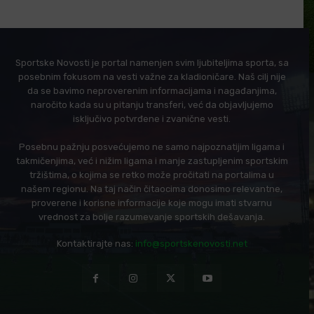
Sportske Novosti je portal namenjen svim ljubiteljima sporta, sa
posebnim fokusom na vesti važne za kladioničare. Naš cilj nije
da se bavimo neproverenim informacijama i nagađanjima,
naročito kada su u pitanju transferi, već da objavljujemo
isključivo potvrđene i zvanične vesti.
Posebnu pažnju posvećujemo ne samo najpoznatijim ligama i
takmičenjima, već i nižim ligama i manje zastupljenim sportskim
tržištima, o kojima se retko može pročitati na portalima u
našem regionu. Na taj način čitaocima donosimo relevantne,
proverene i korisne informacije koje mogu imati stvarnu
vrednost za bolje razumevanje sportskih dešavanja.
Kontaktirajte nas:
info@sportskenovosti.net