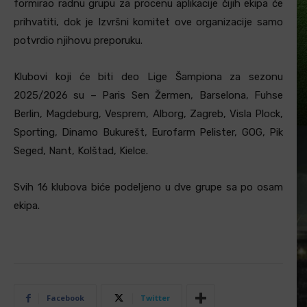
formirao radnu grupu za procenu aplikacije čijih ekipa će
prihvatiti, dok je Izvršni komitet ove organizacije samo
potvrdio njihovu preporuku.
Klubovi koji će biti deo Lige Šampiona za sezonu
2025/2026 su – Paris Sen Žermen, Barselona, Fuhse
Berlin, Magdeburg, Vesprem, Alborg, Zagreb, Visla Plock,
Sporting, Dinamo Bukurešt, Eurofarm Pelister, GOG, Pik
Seged, Nant, Kolštad, Kielce.
Svih 16 klubova biće podeljeno u dve grupe sa po osam
ekipa.
Facebook
Twitter