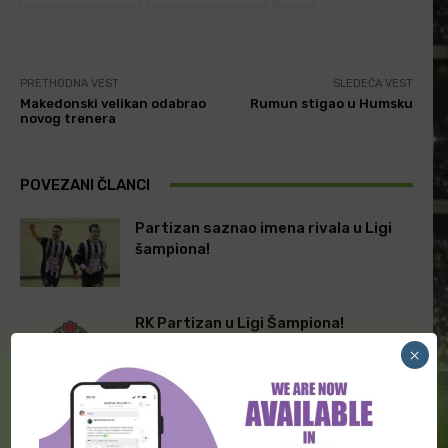
PRETHODNA VEST
SLEDEĆA VEST
Makedonski velikan odabrao
Rumun stigao u Humsku
novog trenera
POVEZANI ČLANCI
Partizan saznao imena rivala u Ligi
šampiona!
RK Partizan u Ligi Šampiona!
×
Nekada na klupi “crno-belih”, a sada je
preuzeo večitog rivala