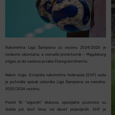
Rukometna Liga Šampiona za sezonu 2024/2025 je
nedavno okončana, a nemački predstavnik – Magdeburg
stigao je do naslova prvaka Starog kontinenta.
Nakon toga, Evropska rukometna federacija (EHF) sada
je potvrdila spisak učesnika Lige Šampiona za narednu,
2025/2026 sezonu.
Pored 10 “sigurnih” klubova, specijalne pozivnice su
dobila još šest tima, od devet prijavljenih. EHF je