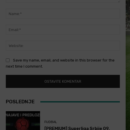
Comment:
Name
Email
Websi
Save my name, email, and website in this browser for the
next time I comment.
POSLEDNJE
FUDBAL
[PREMIUM] Superliga Srbije 09.