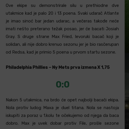
Ove ekipe su demonstrirale silu u prethiodne dve
utakmice kad je palo 20 i 13 poena. Svaki udarač Atlante
je imao sinoć bar jedan udarac, a večeras takođe neće
imati nešto preterano težak posao, jer će bacati Josiah
Gray. S druge strane Max Fried, levoruki bacač koji je
solidan, ali nije dobro krenuo sezonu jer je bio rasčerupan
od Redsa, kad je primio 5 poena u prvom startu sezone.
Philadelphia Phillies – Ny Mets prva izmena X 1,75
0:0
Nakon 5 utakmica, na brdo će opet najbolji bacači ekipa.
Nola protiv ludog Maxa je duel titana. Nola se nastoja
iskupiti za poraz u 1.kolu te očekujemo od njega da baca
dobro. Max je uvek dobar protiv File, prošle sezone