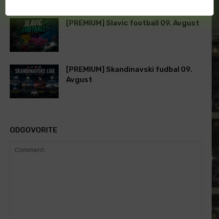
[PREMIUM] Slavic football 09. Avgust
[PREMIUM] Skandinavski fudbal 09.
Avgust
ODGOVORITE