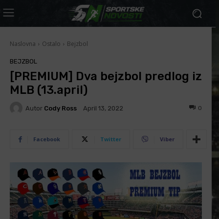
Naslovna
Ostalo
Bejzbol
BEJZBOL
[PREMIUM] Dva bejzbol predlog iz
MLB (13.april)
Autor
Cody Ross
0
April 13, 2022
Facebook
Twitter
Viber