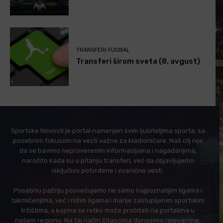
TRANSFERI FUDBAL
Transferi širom sveta (8. avgust)
Sportske Novosti je portal namenjen svim ljubiteljima sporta, sa
posebnim fokusom na vesti važne za kladioničare. Naš cilj nije
da se bavimo neproverenim informacijama i nagađanjima,
naročito kada su u pitanju transferi, već da objavljujemo
isključivo potvrđene i zvanične vesti.
Posebnu pažnju posvećujemo ne samo najpoznatijim ligama i
takmičenjima, već i nižim ligama i manje zastupljenim sportskim
tržištima, o kojima se retko može pročitati na portalima u
našem regionu. Na taj način čitaocima donosimo relevantne,