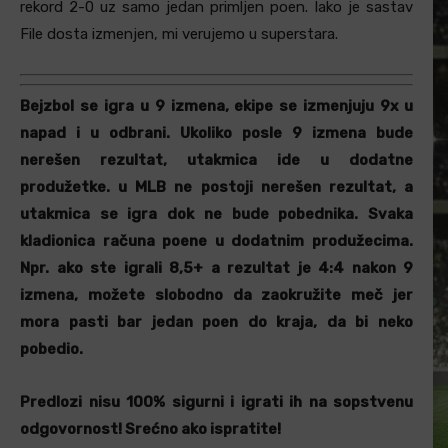
rekord 2-0 uz samo jedan primljen poen. Iako je sastav
File dosta izmenjen, mi verujemo u superstara.
Bejzbol se igra u 9 izmena, ekipe se izmenjuju 9x u
napad i u odbrani. Ukoliko posle 9 izmena bude
nerešen rezultat, utakmica ide u dodatne
produžetke. u MLB ne postoji nerešen rezultat, a
utakmica se igra dok ne bude pobednika. Svaka
kladionica računa poene u dodatnim produžecima.
Npr. ako ste igrali 8,5+ a rezultat je 4:4 nakon 9
izmena, možete slobodno da zaokružite meč jer
mora pasti bar jedan poen do kraja, da bi neko
pobedio.
Predlozi nisu 100% sigurni i igrati ih na sopstvenu
odgovornost! Srećno ako ispratite!