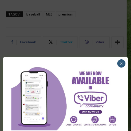
TAGOVI
baseball
MLB
premium
Facebook
Twitter
Viber
×
PRETHODNA VEST
SLEDEĆA VEST
Nastavak niza u Centralnoj
SINGL DANA – ČETVRTAK 14.
Americi nam donosi kvotu
APRIL
2,40
POVEZANI ČLANCI
FK TSC / Najava utakmice protiv
Javor Matisa