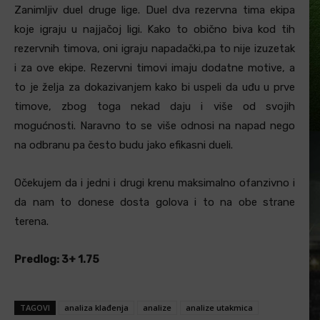
Zanimljiv duel druge lige. Duel dva rezervna tima ekipa
koje igraju u najjačoj ligi. Kako to obično biva kod tih
rezervnih timova, oni igraju napadački,pa to nije izuzetak
i za ove ekipe. Rezervni timovi imaju dodatne motive, a
to je želja za dokazivanjem kako bi uspeli da uđu u prve
timove, zbog toga nekad daju i više od svojih
mogućnosti. Naravno to se više odnosi na napad nego
na odbranu pa često budu jako efikasni dueli.
Očekujem da i jedni i drugi krenu maksimalno ofanzivno i
da nam to donese dosta golova i to na obe strane
terena.
Predlog: 3+ 1.75
TAGOVI
analiza klađenja
analize
analize utakmica