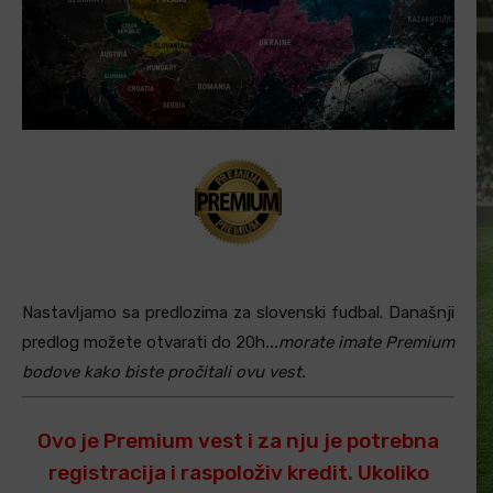
Nastavljamo sa predlozima za slovenski fudbal. Današnji
predlog možete otvarati do 20h
...morate imate Premium
bodove kako biste pročitali ovu vest.
Ovo je Premium vest i za nju je potrebna
registracija i raspoloživ kredit. Ukoliko