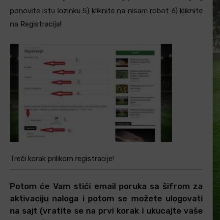
ponovite istu lozinku 5) kliknite na nisam robot 6) kliknite
na Registracija!
Treči korak prilikom registracije!
Potom će Vam stići email poruka sa šifrom za
aktivaciju naloga i potom se možete ulogovati
na sajt (vratite se na prvi korak i ukucajte vaše