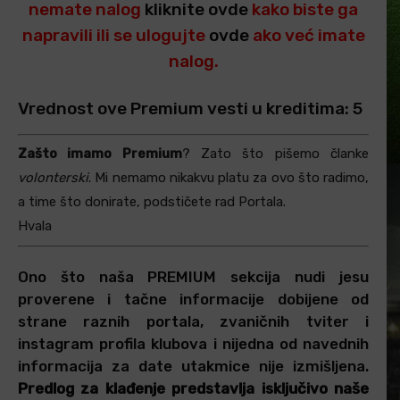
nemate nalog
kliknite ovde
kako biste ga
napravili ili se ulogujte
ovde
ako već imate
nalog.
Vrednost ove Premium vesti u kreditima: 5
Zašto imamo Premium
? Zato što pišemo članke
volonterski
. Mi nemamo nikakvu platu za ovo što radimo,
a time što donirate, podstičete rad Portala.
Hvala
Ono što naša PREMIUM sekcija nudi jesu
proverene i tačne informacije dobijene od
strane raznih portala, zvaničnih tviter i
instagram profila klubova i nijedna od navednih
informacija za date utakmice nije izmišljena.
Predlog za klađenje predstavlja isključivo naše