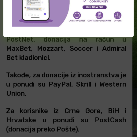
navodeći iz koje ste države i koji
način donacije želite da koristite.
Za korisnike iz Srbije, u ponudi su
PostNet, donacija na račun u
MaxBet, Mozzart, Soccer i Admiral
Bet kladionici.
Takođe, za donacije iz inostranstva je
u ponudi su PayPal, Skrill i Western
Union.
Za korisnike iz Crne Gore, BiH i
Hrvatske u ponudi su PostCash
(donacija preko Pošte).