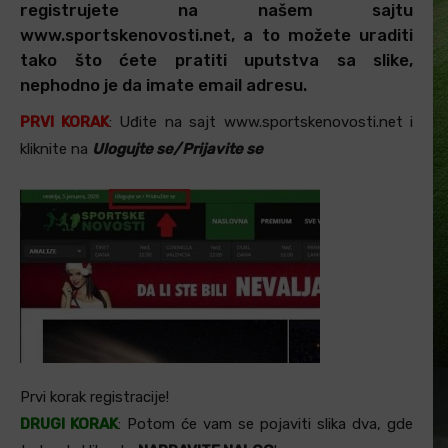
registrujete na našem sajtu
www.sportskenovosti.net, a to možete uraditi
tako što ćete pratiti uputstva sa slike,
nephodno je da imate email adresu.
PRVI KORAK
: Uđite na sajt www.sportskenovosti.net i
kliknite na
Ulogujte se/Prijavite se
Prvi korak registracije!
DRUGI KORAK
: Potom će vam se pojaviti slika dva, gde