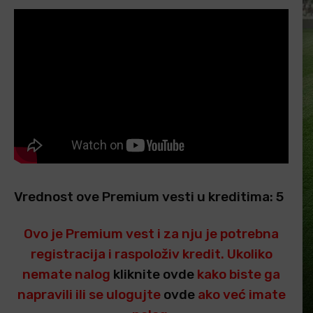
Vrednost ove Premium vesti u kreditima: 5
Ovo je Premium vest i za nju je potrebna
registracija i raspoloživ kredit. Ukoliko
nemate nalog
kliknite ovde
kako biste ga
napravili ili se ulogujte
ovde
ako već imate