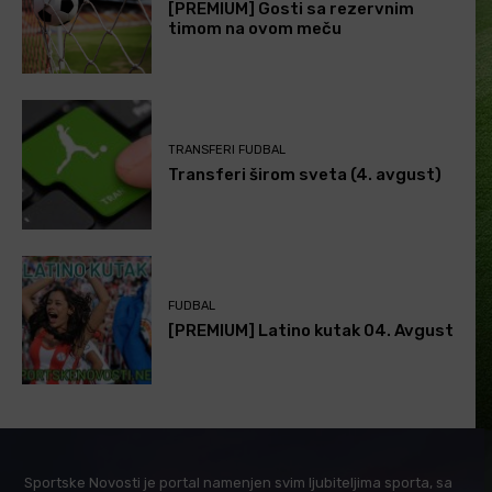
[PREMIUM] Gosti sa rezervnim
timom na ovom meču
TRANSFERI FUDBAL
Transferi širom sveta (4. avgust)
FUDBAL
[PREMIUM] Latino kutak 04. Avgust
Sportske Novosti je portal namenjen svim ljubiteljima sporta, sa