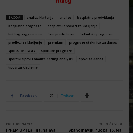
nalog.
TAGOVI
analiza klađenja
analize
besplatna predviđanja
besplatne prognoze
besplatni predlozi za kladjenje
betting suggestions
free predictions
fudbalske prognoze
predlozi za kladjenje
premium
prognoze utakmica za danas
sports forecasts
sportske prognoze
sportski tipovi i analize betting analysis
tipovi za danas
tipovi za kladjenje
Facebook
Twitter
PRETHODNA VEST
SLEDEĆA VEST
[PREMIUM] La liga, najava,
Skandinavski fudbal 13. Maj