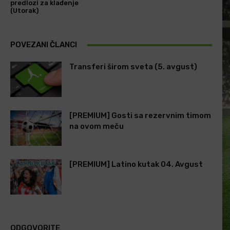
predlozi za klađenje
(Utorak)
POVEZANI ČLANCI
Transferi širom sveta (5. avgust)
[PREMIUM] Gosti sa rezervnim timom
na ovom meču
[PREMIUM] Latino kutak 04. Avgust
ODGOVORITE