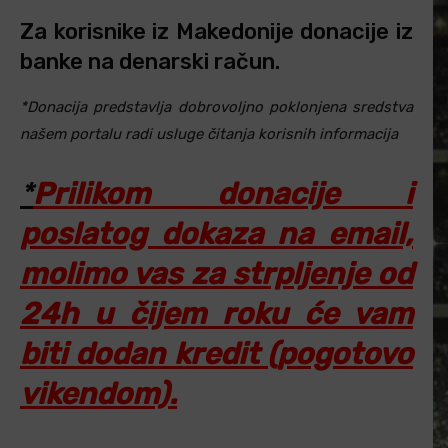
Za korisnike iz Makedonije donacije iz
banke na denarski račun.
*Donacija predstavlja dobrovoljno poklonjena sredstva
našem portalu radi usluge čitanja korisnih informacija
*
Prilikom donacije i
poslatog dokaza na email,
molimo vas za strpljenje od
24h u čijem roku će vam
biti dodan kredit (pogotovo
vikendom).