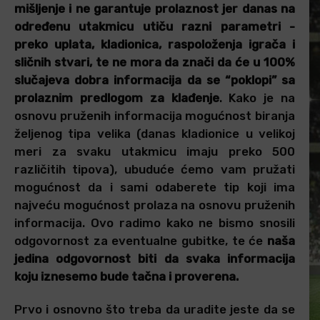
mišljenje i ne garantuje prolaznost jer danas na
određenu utakmicu utiču razni parametri -
preko uplata, kladionica, raspoloženja igrača i
sličnih stvari, te ne mora da znači da će u 100%
slučajeva dobra informacija da se “poklopi” sa
prolaznim predlogom za klađenje
. Kako je na
osnovu pruženih informacija mogućnost biranja
željenog tipa velika (danas kladionice u velikoj
meri za svaku utakmicu imaju preko 500
različitih tipova), ubuduće ćemo vam pružati
mogućnost da i sami odaberete tip koji ima
najveću mogućnost prolaza na osnovu pruženih
informacija. Ovo radimo kako ne bismo snosili
odgovornost za eventualne gubitke, te će
naša
jedina odgovornost biti da svaka informacija
koju iznesemo bude tačna i proverena.
Prvo i osnovno što treba da uradite jeste da se