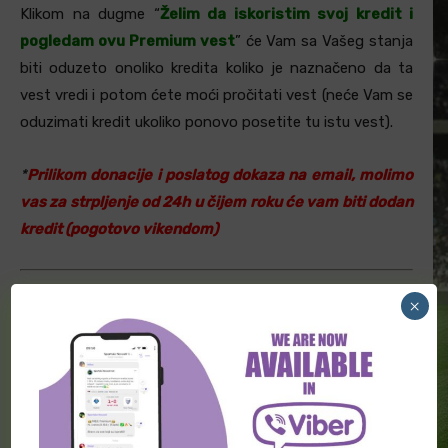
Klikom na dugme “
Želim da iskoristim svoj kredit i
pogledam ovu Premium vest
” će Vam sa Vašeg stanja
biti oduzeto onoliko kredita koliko je naznačeno da ta
vest vredi i potom ćete moći pročitati vest (neće Vam se
oduzimati kredit ukoliko ponovo posetite tu istu vest).
*
Prilikom donacije i poslatog dokaza na email, molimo
vas za strpljenje od 24h u čijem roku će vam biti dodan
kredit (pogotovo vikendom)
×
NAČINI DONIRANJA:
Ukoliko želite da postanete naš
Premium korisnik, javite nam se na e-
mail
sportinfonovosti@gmail.com
,