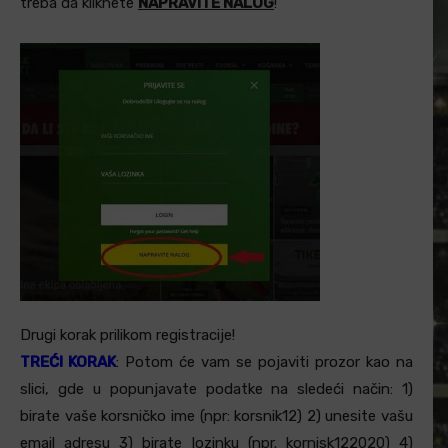
treba da kliknete
NAPRAVITE NALOG
!
Drugi korak prilikom registracije!
TREĆI KORAK
: Potom će vam se pojaviti prozor kao na
slici, gde u popunjavate podatke na sledeći način: 1)
birate vaše korsničko ime (npr: korsnik12) 2) unesite vašu
email adresu 3) birate lozinku (npr. kornisk122020) 4)