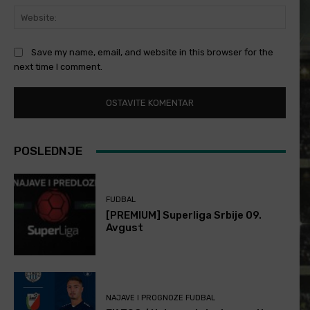
Websi
Save my name, email, and website in this browser for the
next time I comment.
POSLEDNJE
FUDBAL
[PREMIUM] Superliga Srbije 09.
Avgust
NAJAVE I PROGNOZE FUDBAL