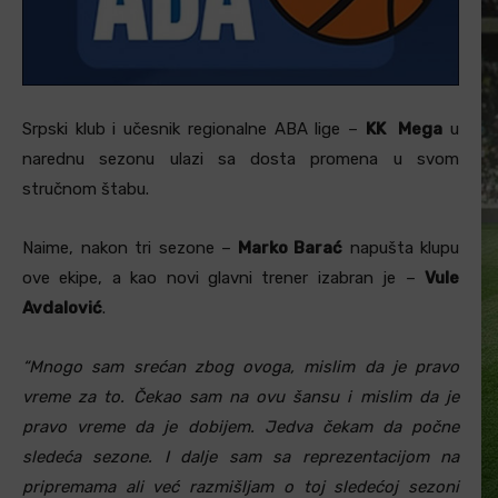
Srpski klub i učesnik regionalne ABA lige –
KK Mega
u
narednu sezonu ulazi sa dosta promena u svom
stručnom štabu.
Naime, nakon tri sezone –
Marko Barać
napušta klupu
ove ekipe, a kao novi glavni trener izabran je –
Vule
Avdalović
.
“Mnogo sam srećan zbog ovoga, mislim da je pravo
vreme za to. Čekao sam na ovu šansu i mislim da je
pravo vreme da je dobijem. Jedva čekam da počne
sledeća sezone. I dalje sam sa reprezentacijom na
pripremama ali već razmišljam o toj sledećoj sezoni