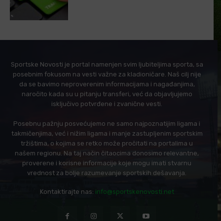
Sportske Novosti je portal namenjen svim ljubiteljima sporta, sa
posebnim fokusom na vesti važne za kladioničare. Naš cilj nije
da se bavimo neproverenim informacijama i nagađanjima,
naročito kada su u pitanju transferi, već da objavljujemo
isključivo potvrđene i zvanične vesti.
Posebnu pažnju posvećujemo ne samo najpoznatijim ligama i
takmičenjima, već i nižim ligama i manje zastupljenim sportskim
tržištima, o kojima se retko može pročitati na portalima u
našem regionu. Na taj način čitaocima donosimo relevantne,
proverene i korisne informacije koje mogu imati stvarnu
vrednost za bolje razumevanje sportskih dešavanja.
Kontaktirajte nas:
info@sportskenovosti.net