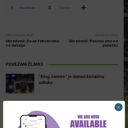
Facebook
Twitter
PRETHODNA VEST
SLEDEĆA VEST
Obradović: Da se fokusiramo
Obradović: Ponovo smo na
na detalje
početku
POVEZANI ČLANCI
“King James” je doneo konačnu
odluku
Imamo sve grupe u Eurokupu
×