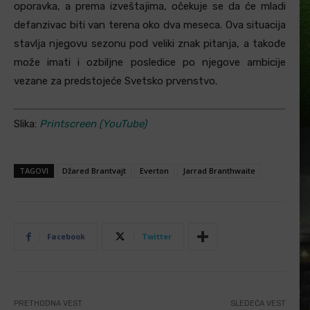
oporavka, a prema izveštajima, očekuje se da će mladi
defanzivac biti van terena oko dva meseca. Ova situacija
stavlja njegovu sezonu pod veliki znak pitanja, a takođe
može imati i ozbiljne posledice po njegove ambicije
vezane za predstojeće Svetsko prvenstvo.
Slika:
Printscreen (YouTube)
TAGOVI
Džared Brantvajt
Everton
Jarrad Branthwaite
Facebook
Twitter
PRETHODNA VEST
SLEDEĆA VEST