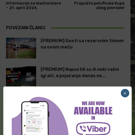
Informacije za kladioničare
Propušta polufinale Kupa
– 21. april 2026.
zbog povrede!
POVEZANI ČLANCI
[PREMIUM] Gosti sa rezervnim timom
na ovom meču
[PREMIUM] Napustili su ih neki važni
igrači, a pojačanja danas ne...
×
[PREMIUM] Danas će na teren istrčati
rezerve i omladinci, predložena
kvota...