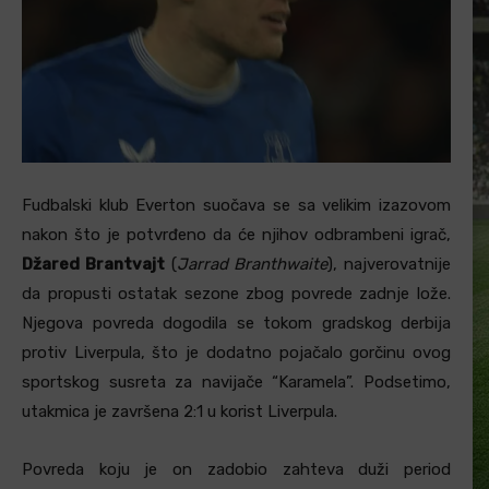
Fudbalski klub Everton suočava se sa velikim izazovom
nakon što je potvrđeno da će njihov odbrambeni igrač,
Džared Brantvajt
(
Jarrad Branthwaite
), najverovatnije
da propusti ostatak sezone zbog povrede zadnje lože.
Njegova povreda dogodila se tokom gradskog derbija
protiv Liverpula, što je dodatno pojačalo gorčinu ovog
sportskog susreta za navijače “Karamela”. Podsetimo,
utakmica je završena 2:1 u korist Liverpula.
Povreda koju je on zadobio zahteva duži period