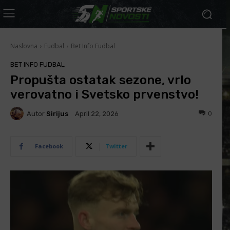
Naslovna
Fudbal
Bet Info Fudbal
BET INFO FUDBAL
Propušta ostatak sezone, vrlo
verovatno i Svetsko prvenstvo!
Autor
Sirijus
0
April 22, 2026
Facebook
Twitter