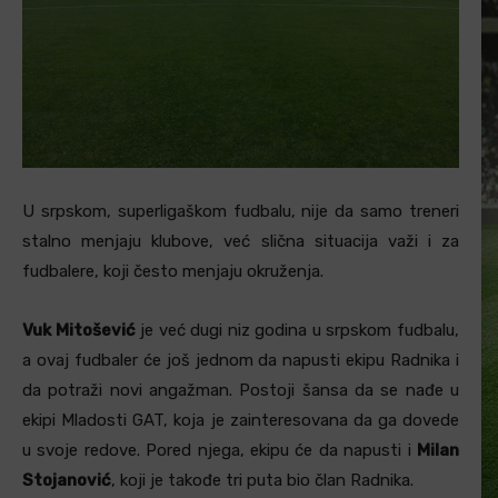
U srpskom, superligaškom fudbalu, nije da samo treneri
stalno menjaju klubove, već slična situacija važi i za
fudbalere, koji često menjaju okruženja.
Vuk Mitošević
je već dugi niz godina u srpskom fudbalu,
a ovaj fudbaler će još jednom da napusti ekipu Radnika i
da potraži novi angažman. Postoji šansa da se nađe u
ekipi Mladosti GAT, koja je zainteresovana da ga dovede
u svoje redove. Pored njega, ekipu će da napusti i
Milan
Stojanović
, koji je takođe tri puta bio član Radnika.