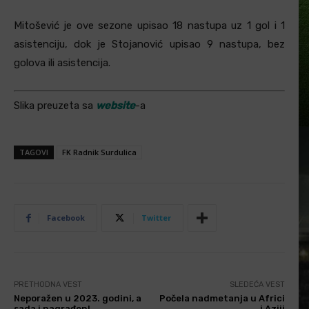
Mitošević je ove sezone upisao 18 nastupa uz 1 gol i 1
asistenciju, dok je Stojanović upisao 9 nastupa, bez
golova ili asistencija.
Slika preuzeta sa
website
-a
TAGOVI
FK Radnik Surdulica
Facebook
Twitter
PRETHODNA VEST
SLEDEĆA VEST
Neporažen u 2023. godini, a
Počela nadmetanja u Africi
sada i nagrađen!
i Aziji