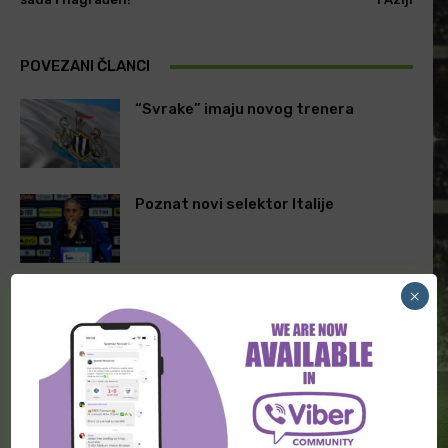
POVEZANI ČLANCI
“Svrake” imaju novog trenera
Poznat novi selektor Italije
×
Zidan na klupi “Trikolora”
ODGOVORITE