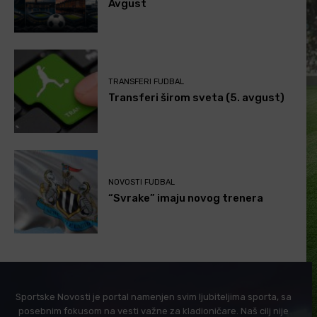
Avgust
TRANSFERI FUDBAL
Transferi širom sveta (5. avgust)
NOVOSTI FUDBAL
“Svrake” imaju novog trenera
Sportske Novosti je portal namenjen svim ljubiteljima sporta, sa
posebnim fokusom na vesti važne za kladioničare. Naš cilj nije