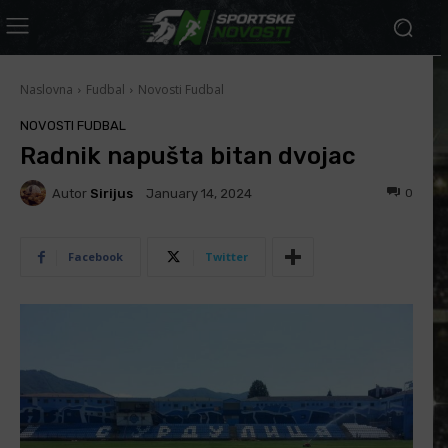
Naslovna
Fudbal
Novosti Fudbal
NOVOSTI FUDBAL
Radnik napušta bitan dvojac
Autor
Sirijus
0
January 14, 2024
Facebook
Twitter