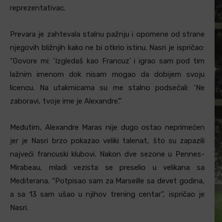
reprezentativac.
Prevara je zahtevala stalnu pažnju i opomene od strane
njegovih bližnjih kako ne bi otkrio istinu. Nasri je ispričao:
“Govore mi: ‘Izgledaš kao Francuz’ i igrao sam pod tim
lažnim imenom dok nisam mogao da dobijem svoju
licencu. Na utakmicama su me stalno podsećali: ‘Ne
zaboravi, tvoje ime je Alexandre’.”
Međutim, Alexandre Maras nije dugo ostao neprimećen
jer je Nasri brzo pokazao veliki talenat, što su zapazili
najveći francuski klubovi. Nakon dve sezone u Pennes-
Mirabeau, mladi vezista se preselio u velikana sa
Mediterana. “Potpisao sam za Marseille sa devet godina,
a sa 13 sam ušao u njihov trening centar”, ispričao je
Nasri.