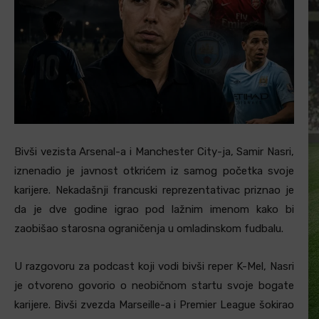
Bivši vezista Arsenal-a i Manchester City-ja, Samir Nasri,
iznenadio je javnost otkrićem iz samog početka svoje
karijere. Nekadašnji francuski reprezentativac priznao je
da je dve godine igrao pod lažnim imenom kako bi
zaobišao starosna ograničenja u omladinskom fudbalu.
U razgovoru za podcast koji vodi bivši reper K-Mel, Nasri
je otvoreno govorio o neobičnom startu svoje bogate
karijere. Bivši zvezda Marseille-a i Premier League šokirao