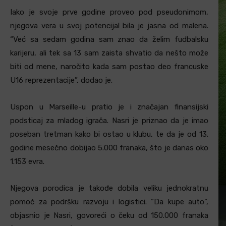
Iako je svoje prve godine proveo pod pseudonimom,
njegova vera u svoj potencijal bila je jasna od malena.
“Već sa sedam godina sam znao da želim fudbalsku
karijeru, ali tek sa 13 sam zaista shvatio da nešto može
biti od mene, naročito kada sam postao deo francuske
U16 reprezentacije”, dodao je.
Uspon u Marseille-u pratio je i značajan finansijski
podsticaj za mladog igrača. Nasri je priznao da je imao
poseban tretman kako bi ostao u klubu, te da je od 13.
godine mesečno dobijao 5.000 franaka, što je danas oko
1.153 evra.
Njegova porodica je takođe dobila veliku jednokratnu
pomoć za podršku razvoju i logistici. “Da kupe auto”,
objasnio je Nasri, govoreći o čeku od 150.000 franaka