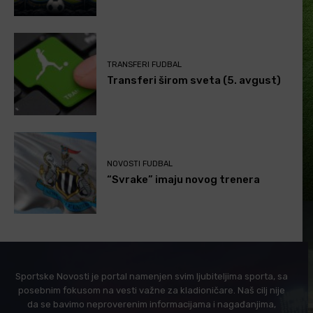
TRANSFERI FUDBAL
Transferi širom sveta (5. avgust)
NOVOSTI FUDBAL
“Svrake” imaju novog trenera
Sportske Novosti je portal namenjen svim ljubiteljima sporta, sa
posebnim fokusom na vesti važne za kladioničare. Naš cilj nije
da se bavimo neproverenim informacijama i nagađanjima,