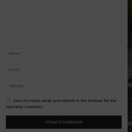
Comment:
Name
Email
Websi
Save my name, email, and website in this browser for the
next time I comment.