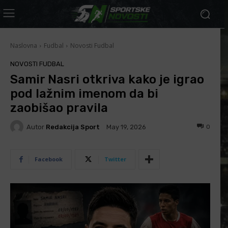
Naslovna
Fudbal
Novosti Fudbal
NOVOSTI FUDBAL
Samir Nasri otkriva kako je igrao
pod lažnim imenom da bi
zaobišao pravila
Autor
Redakcija Sport
0
May 19, 2026
Facebook
Twitter