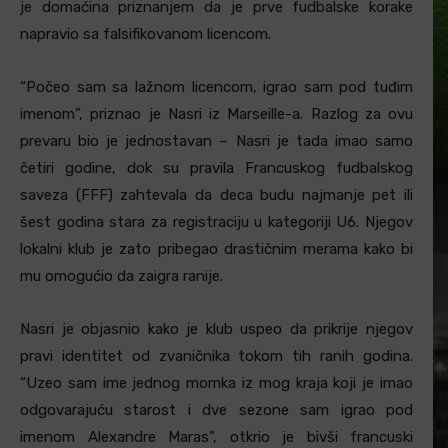
je domaćina priznanjem da je prve fudbalske korake
napravio sa falsifikovanom licencom.
“Počeo sam sa lažnom licencom, igrao sam pod tuđim
imenom”, priznao je Nasri iz Marseille-a. Razlog za ovu
prevaru bio je jednostavan – Nasri je tada imao samo
četiri godine, dok su pravila Francuskog fudbalskog
saveza (FFF) zahtevala da deca budu najmanje pet ili
šest godina stara za registraciju u kategoriji U6. Njegov
lokalni klub je zato pribegao drastičnim merama kako bi
mu omogućio da zaigra ranije.
Nasri je objasnio kako je klub uspeo da prikrije njegov
pravi identitet od zvaničnika tokom tih ranih godina.
“Uzeo sam ime jednog momka iz mog kraja koji je imao
odgovarajuću starost i dve sezone sam igrao pod
imenom Alexandre Maras”, otkrio je bivši francuski