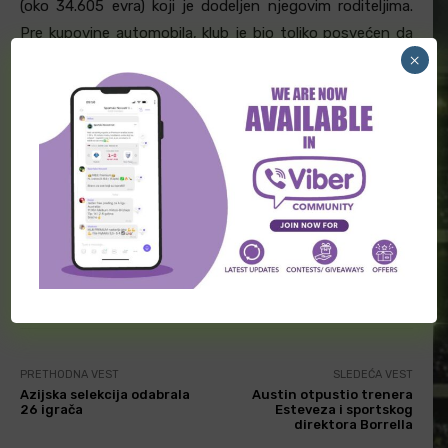
(oko 34.605 evra) koji je dodeljen njegovim roditeljima.
Pre kupovine automobila, klub je bio toliko posvećen da
×
mu je obezbedio privatnog vozača za prevoz na treninge
i sa treninga Marseille-a.
TAGOVI
Arsenal
Francuska reprezentacija
Manchester City
Marseille
omladinski fudbal
Samir Nasri
Facebook
Twitter
PRETHODNA VEST
SLEDEĆA VEST
Azijska selekcija odabrala
Austin otpustio trenera
26 igrača
Esteveza i sportskog
direktora Borrella