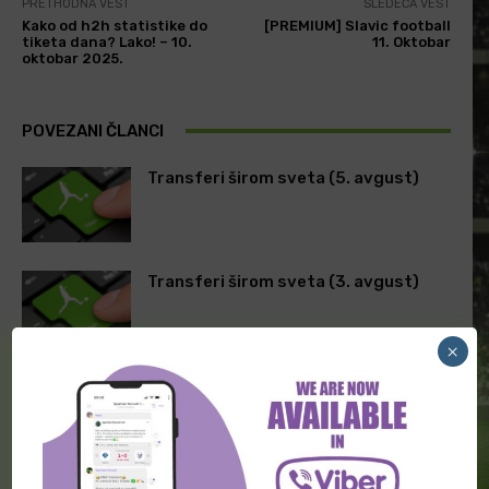
PRETHODNA VEST
SLEDEĆA VEST
Kako od h2h statistike do
[PREMIUM] Slavic football
tiketa dana? Lako! – 10.
11. Oktobar
oktobar 2025.
POVEZANI ČLANCI
Transferi širom sveta (5. avgust)
Transferi širom sveta (3. avgust)
×
Transferi širom sveta (2. avgust)