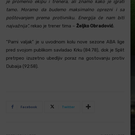
je promenio ekipu i trenera, ali znamo kako je igrati
tamo. Moramo da budemo maksimalno oprezni i sa
poštovanjem prema protivniku. Energija će nam biti
najvažnija”,
rekao je trener tima –
Željko Obradović
.
“Parni valjak” je u uvodnom kolu nove sezone ABA lige
pred svojom publikom savladao Krku (84:78), dok je Split
pretrpeo izuzetno ubedljiv poraz na gostovanju protiv
Dubaija (92:58).
Facebook
Twitter