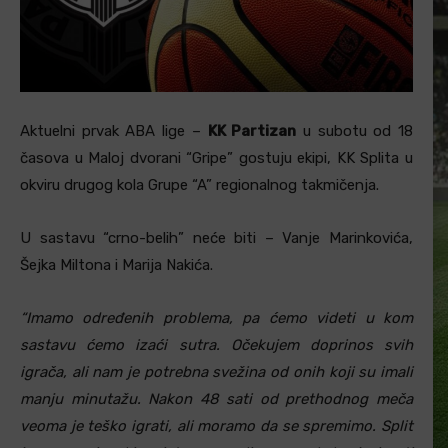
Aktuelni prvak ABA lige –
KK Partizan
u subotu od 18
časova u Maloj dvorani “Gripe” gostuju ekipi, KK Splita u
okviru drugog kola Grupe “A” regionalnog takmičenja.
U sastavu “crno-belih” neće biti – Vanje Marinkovića,
Šejka Miltona i Marija Nakića.
“Imamo određenih problema, pa ćemo videti u kom
sastavu ćemo izaći sutra. Očekujem doprinos svih
igrača, ali nam je potrebna svežina od onih koji su imali
manju minutažu. Nakon 48 sati od prethodnog meča
veoma je teško igrati, ali moramo da se spremimo. Split