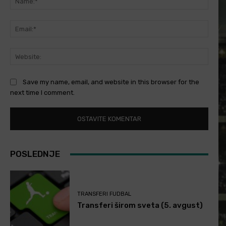
Email
Websi
Save my name, email, and website in this browser for the
next time I comment.
POSLEDNJE
TRANSFERI FUDBAL
Transferi širom sveta (5. avgust)