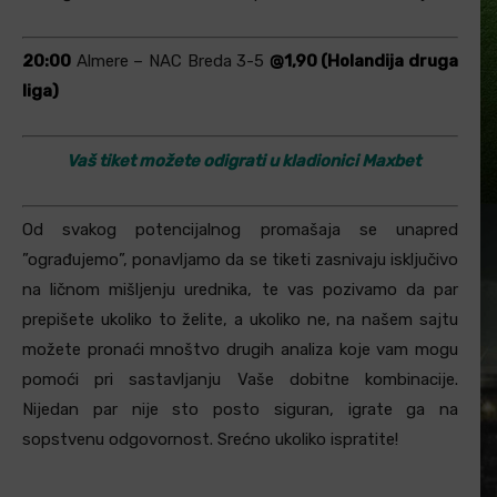
20:00
Almere – NAC Breda 3-5
@1,90 (Holandija druga
liga)
Vaš tiket možete odigrati u kladionici Maxbet
Od svakog potencijalnog promašaja se unapred
”ograđujemo”, ponavljamo da se tiketi zasnivaju isključivo
na ličnom mišljenju urednika, te vas pozivamo da par
prepišete ukoliko to želite, a ukoliko ne, na našem sajtu
možete pronaći mnoštvo drugih analiza koje vam mogu
pomoći pri sastavljanju Vaše dobitne kombinacije.
Nijedan par nije sto posto siguran, igrate ga na
sopstvenu odgovornost. Srećno ukoliko ispratite!