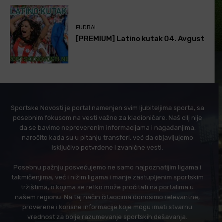
FUDBAL
[PREMIUM] Latino kutak 04. Avgust
Sportske Novosti je portal namenjen svim ljubiteljima sporta, sa
posebnim fokusom na vesti važne za kladioničare. Naš cilj nije
da se bavimo neproverenim informacijama i nagađanjima,
naročito kada su u pitanju transferi, već da objavljujemo
isključivo potvrđene i zvanične vesti.
Posebnu pažnju posvećujemo ne samo najpoznatijim ligama i
takmičenjima, već i nižim ligama i manje zastupljenim sportskim
tržištima, o kojima se retko može pročitati na portalima u
našem regionu. Na taj način čitaocima donosimo relevantne,
proverene i korisne informacije koje mogu imati stvarnu
vrednost za bolje razumevanje sportskih dešavanja.