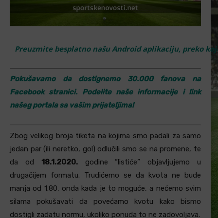
Preuzmite besplatno našu Android aplikaciju, preko koje
Pokušavamo da dostignemo 30.000 fanova na
Facebook stranici. Podelite naše informacije i link
našeg portala sa vašim prijateljima!
Zbog velikog broja tiketa na kojima smo padali za samo
jedan par (ili neretko, gol) odlučili smo se na promene, te
da od
18.1.2020.
godine ”listiće” objavljujemo u
drugačijem formatu. Trudićemo se da kvota ne bude
manja od 1.80, onda kada je to moguće, a nećemo svim
silama pokušavati da povećamo kvotu kako bismo
dostigli zadatu normu, ukoliko ponuda to ne zadovoljava.