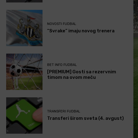
NOVOSTI FUDBAL
“Svrake” imaju novog trenera
BET INFO FUDBAL
[PREMIUM] Gosti sa rezervnim
timom na ovom meču
TRANSFERI FUDBAL
Transferi širom sveta (4. avgust)