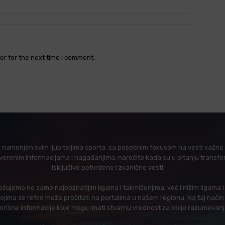
Email:*
Website:
er for the next time I comment.
l namenjen svim ljubiteljima sporta, sa posebnim fokusom na vesti važne z
verenim informacijama i nagađanjima, naročito kada su u pitanju transfer
isključivo potvrđene i zvanične vesti.
ujemo ne samo najpoznatijim ligama i takmičenjima, već i nižim ligama 
 kojima se retko može pročitati na portalima u našem regionu. Na taj nač
korisne informacije koje mogu imati stvarnu vrednost za bolje razumevan