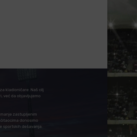
a kladioničare. Naš cilj
i, već da objavljujemo
i manje zastupljenim
in čitaocima donosimo
je sportskih dešavanja.