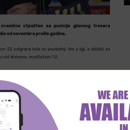
 zvanično otpušten sa pozicije glavnog trenera
dio od novembra prošle godine.
kon 22 odigrana kola su poslednji tim u ligi, a okidač za
 od Wolvesa, rezultatom 1:2.
jegovi asistenti, a fudbalere će za naredni meč protiv
nog trenera predvoditi Ruben Selles. Kako prenose
upu Southamptona nalaze se Marcelo Bielsa, Ralph
/Sky Sports Premier League (Screenshot)