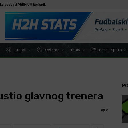
ko postati PREMIUM korisnik
Fudbal
Košarka
Tenis
Ostali Sportovi
P
stio glavnog trenera
0