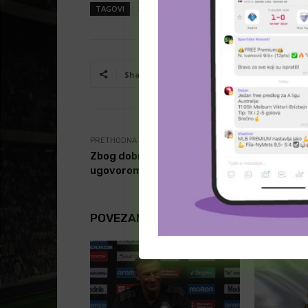
TAGOVI
Nathan Jones
Southampton
Facebook
T
Share
PRETHODNA VEST
Zbog dobrih partija nagrađen je novim
ugovorom
POVEZANI ČLANCI