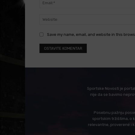
Save my name, email, and website in this brows
Sportske Novosti je porta
nije da se bavimo nepro
Posebnu pažnju posveć
sportskim tržištima, o
relevantne, proverene i 