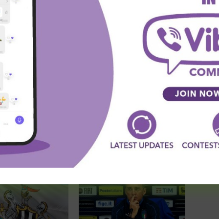
witter
Viber
WhatsApp
SLEDEĆA VEST
Novi problemi za Tottenham pred Ligu
Šampiona