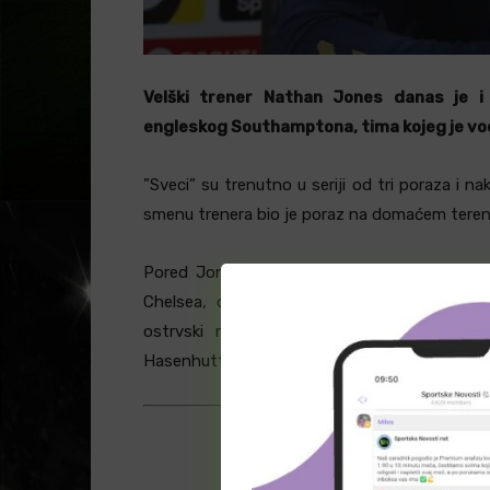
Velški trener Nathan Jones danas je i
engleskog Southamptona, tima kojeg je vo
”Sveci” su trenutno u seriji od tri poraza i na
smenu trenera bio je poraz na domaćem terenu
Pored Jonesa, trenerski tim su napustili i n
Chelsea, odnosno do promocije novog glav
ostrvski mediji, među kandidatima za kl
Hasenhuttl i Steven Gerrard.
Naslovna fotografija: Youtube