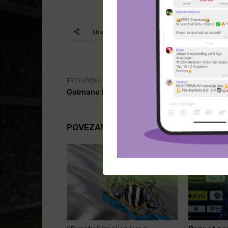
Facebook
T
Share
PRETHODNA VEST
Golmanu Bavaraca sledi kazna
POVEZANI ČLANCI