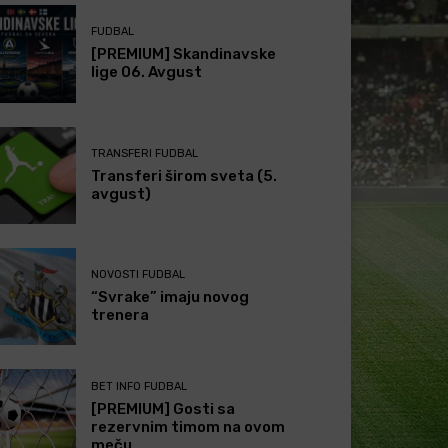
FUDBAL
[PREMIUM] Skandinavske
lige 06. Avgust
TRANSFERI FUDBAL
Transferi širom sveta (5.
avgust)
NOVOSTI FUDBAL
“Svrake” imaju novog
trenera
BET INFO FUDBAL
[PREMIUM] Gosti sa
rezervnim timom na ovom
meču