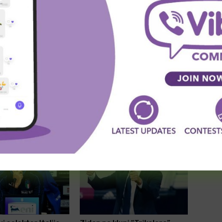
witter
Viber
WhatsApp
SLEDEĆA VEST
Southampton otpustio glavnog trenera