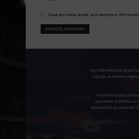
Save my name, email, and website in this brows
Sportske Novosti je porta
nije da se bavimo nepro
Posebnu pažnju posveć
sportskim tržištima, o
relevantne, proverene i 