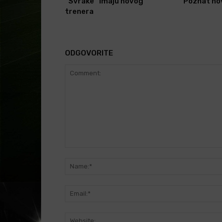
“Svrake” imaju novog
Poznat novi
trenera
ODGOVORITE
Comment: