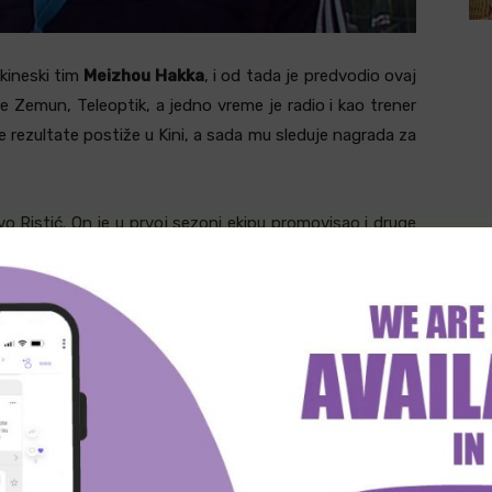
 kineski tim
Meizhou Hakka
, i od tada je predvodio ovaj
e Zemun, Teleoptik, a jedno vreme je radio i kao trener
je rezultate postiže u Kini, a sada mu sleduje nagrada za
o Ristić. On je u prvoj sezoni ekipu promovisao i druge
dobrom putu da se izbori za azijsku Ligu šampiona, ali je
o, uprava kluba je zadovoljna njegovim partijama i želi