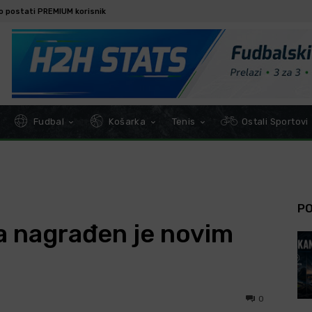
o postati PREMIUM korisnik
Fudbal
Košarka
Tenis
Ostali Sportovi
P
a nagrađen je novim
0