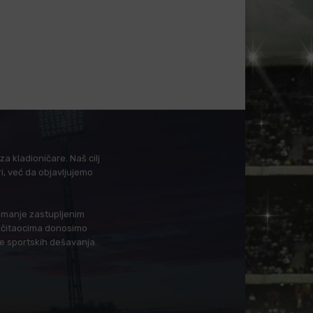
a kladioničare. Naš cilj
i, već da objavljujemo
i manje zastupljenim
in čitaocima donosimo
je sportskih dešavanja.