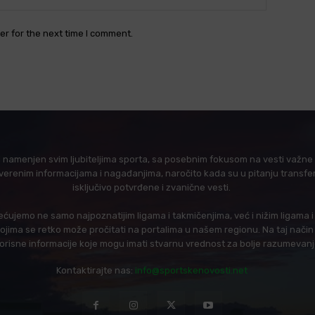
er for the next time I comment.
l namenjen svim ljubiteljima sporta, sa posebnim fokusom na vesti važne z
verenim informacijama i nagađanjima, naročito kada su u pitanju transfer
isključivo potvrđene i zvanične vesti.
ujemo ne samo najpoznatijim ligama i takmičenjima, već i nižim ligama 
 kojima se retko može pročitati na portalima u našem regionu. Na taj nač
korisne informacije koje mogu imati stvarnu vrednost za bolje razumevan
Kontaktirajte nas:
info@sportskenovosti.net