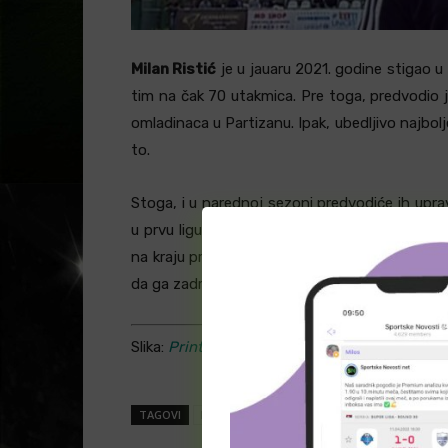
Milan Ristić
je u jauaru 2021. godine stigao u
tim na čak 70 utakmica. Pre toga, predvodio j
omladinaca u Partizanu. Ipak, ubedljivo najbol
to.
Stoga, i u narednoj sezoni predvodiće ih uprav
u prvu ligu, a u minuloj sezoni je čak bio na 
na kraju prvenstvo završio na 9. mestu. Svakak
da ga zadrži.
Slika:
Printscreen (YouTube)
TAGOVI
Meizhou Hakka
Milan Ristić