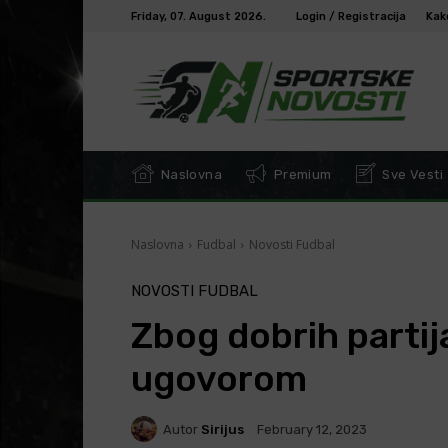
Friday, 07. August 2026.
Login / Registracija
Kak
Naslovna
Premium
Sve Vesti
Naslovna
Fudbal
Novosti Fudbal
NOVOSTI FUDBAL
Zbog dobrih partij
ugovorom
Autor
Sirijus
February 12, 2023