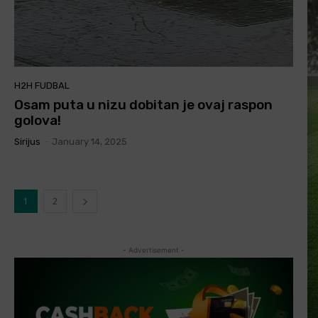
H2H FUDBAL
Osam puta u nizu dobitan je ovaj raspon
golova!
Sirijus
-
January 14, 2025
1
2
- Advertisement -