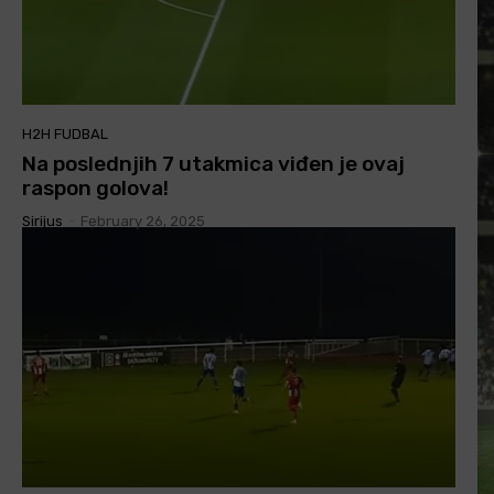
H2H FUDBAL
Na poslednjih 7 utakmica viđen je ovaj
raspon golova!
Sirijus
-
February 26, 2025