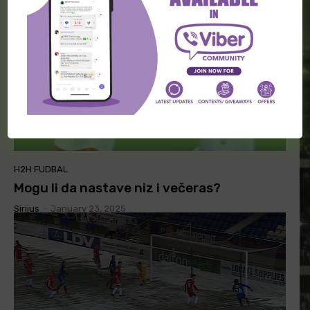
H2H FUDBAL
Mogu li da nastave niz i večeras?
Sirijus
-
January 23, 2025