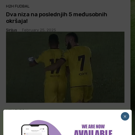
H2H FUDBAL
Dva niza na poslednjih 5 međusobnih
okršaja!
Sirijus
-
February 25, 2025
H2H FUDBAL
×
Nastavljaju li niz i večeras?
Sirijus
-
January 30, 2025