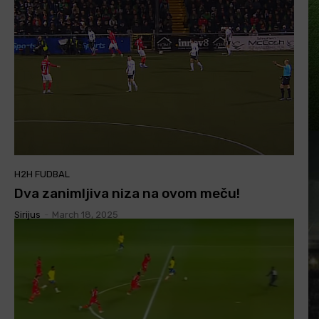
H2H FUDBAL
Dva zanimljiva niza na ovom meču!
Sirijus
-
March 18, 2025