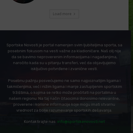
Load more
Sportske Novosti je portal namenjen svim ljubiteljima sporta, sa
posebnim fokusom na vesti važne za kladioničare. Naš cilj nije
da se bavimo neproverenim informacijama i nagađanjima,
naročito kada su u pitanju transferi, već da objavljujemo
isključivo potvrđene i zvanične vesti.
Posebnu pažnju posvećujemo ne samo najpoznatijim ligama i
takmičenjima, već i nižim ligama i manje zastupljenim sportskim
tržištima, o kojima se retko može pročitati na portalima u
našem regionu. Na taj način čitaocima donosimo relevantne,
proverene i korisne informacije koje mogu imati stvarnu
vrednost za bolje razumevanje sportskih dešavanja.
Kontaktirajte nas:
info@sportskenovosti.net