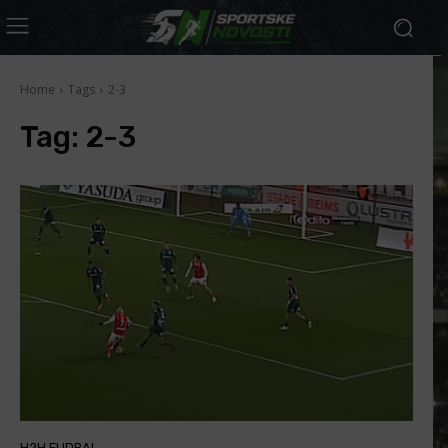
Home
Tags
2-3
Tag:
2-3
H2H FUDBAL