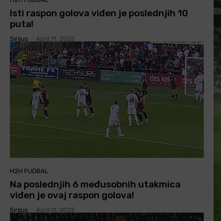
Isti raspon golova viđen je poslednjih 10
puta!
Sirijus
-
April 11, 2025
H2H FUDBAL
Na poslednjih 6 međusobnih utakmica
viđen je ovaj raspon golova!
Sirijus
-
April 11, 2025