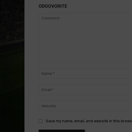
ODGOVORITE
Comment:
Save my name, email, and website in this brows