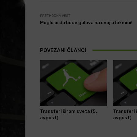
PRETHODNA VEST
Moglo bi da bude golova na ovoj utakmici!
POVEZANI ČLANCI
Transferi širom sveta (5.
Transferi 
avgust)
avgust)