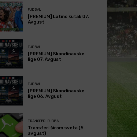
FUDBAL
[PREMIUM] Latino kutak 07.
Avgust
FUDBAL
[PREMIUM] Skandinavske
lige 07. Avgust
FUDBAL
[PREMIUM] Skandinavske
lige 06. Avgust
TRANSFERI FUDBAL
Transferi širom sveta (5.
avgust)