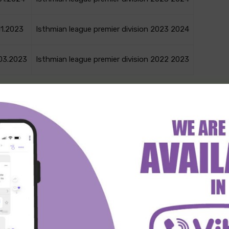
11.2023
Isthmian league premier division 2023 2024
03.2023
Isthmian league premier division 2022 2023
da naplatimo predlog “2-3”, ali isto tako i tip “2-4”.
98 i 1.53, redom. Koliko golova nas očekuje večeras?
NE KVOTE NA GOLOVE U
ICI MAXBET!
 statistici i rezultatima sa međusobnih susreta
ni” i igrate ih na sopstvenu odgovornost.