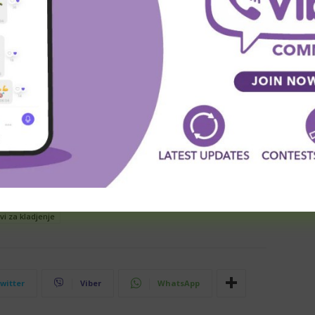
ps://www.facebook.com/sportskenovosti.net/
s://www.instagram.com/sportskenovostinet/
besplatni predlozi za kladjenje
besplatni tipovi
rch
kladionica
kladionica prognoze
klađenje
zi za kladjenje
prognoze
prognoze utakmica za danas
sportske prognoze
tiket
tiket dana
tiketi
tip dana
vi za kladjenje
witter
Viber
WhatsApp