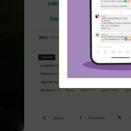
Lajkujte našu Facebook stranicu
–
htt
Zapratite nas i na Instagramu
–
http
Slika:
P
rintscreen (YouTube)
TAGOVI
2-3
2-4
analize
besplatne prognoze
besplatni tipovi za klađenje
Enfield Town
Hornchu
National League South (Engleska)
predlozi
predlo
siguran tip
siguran tip danas
sportske novosti
tip dana 1×2
tipovi
tipovi 1×2
tipovi dana
tipo
Facebook
T
Share