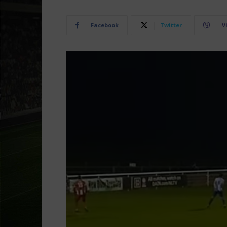
Facebook
Twitter
V