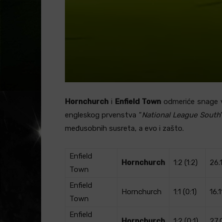
Hornchurch
i
Enfield Town
odmeriće snage v
engleskog prvenstva “
National League South
međusobnih susreta, a evo i zašto.
Enfield
Hornchurch
1:2 (1:2)
26.
Town
Enfield
Hornchurch
1:1 (0:1)
16.
Town
Enfield
Hornchurch
1:2 (0:1)
27.