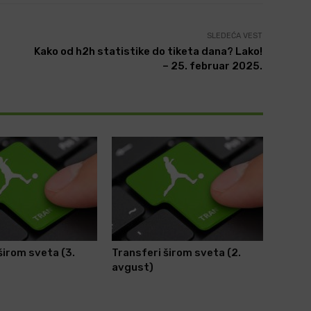
SLEDEĆA VEST
Kako od h2h statistike do tiketa dana? Lako!
– 25. februar 2025.
širom sveta (3.
Transferi širom sveta (2.
avgust)