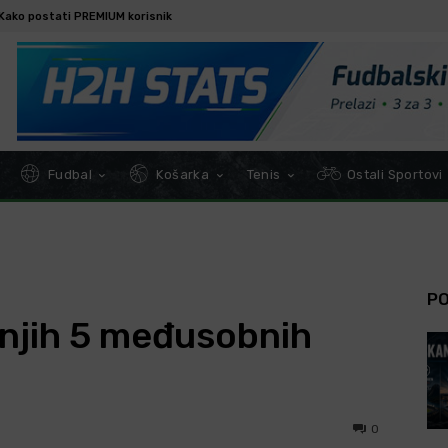
Kako postati PREMIUM korisnik
Fudbal
Košarka
Tenis
Ostali Sportovi
P
dnjih 5 međusobnih
0