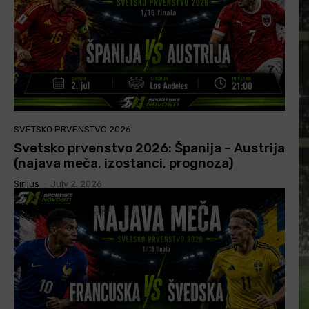
SVETSKO PRVENSTVO 2026
Svetsko prvenstvo 2026: Španija – Austrija
(najava meča, izostanci, prognoza)
Sirijus
-
July 2, 2026