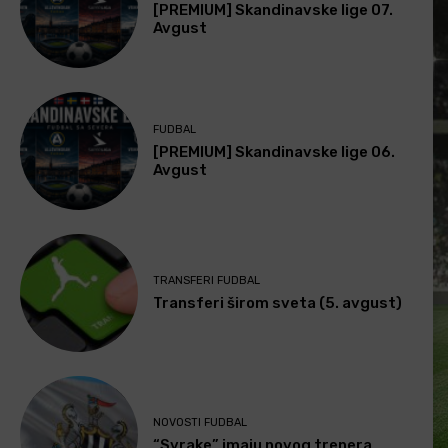
[PREMIUM] Skandinavske lige 07.
Avgust
FUDBAL
[PREMIUM] Skandinavske lige 06.
Avgust
TRANSFERI FUDBAL
Transferi širom sveta (5. avgust)
NOVOSTI FUDBAL
“Svrake” imaju novog trenera