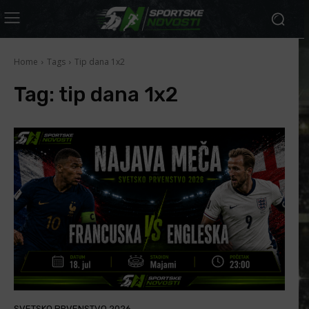
Home
Tags
Tip dana 1x2
Tag:
tip dana 1x2
SVETSKO PRVENSTVO 2026