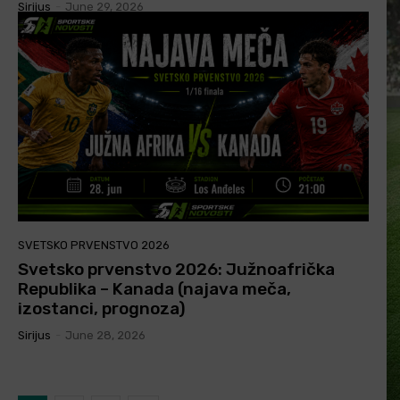
Sirijus
-
June 29, 2026
SVETSKO PRVENSTVO 2026
Svetsko prvenstvo 2026: Južnoafrička
Republika – Kanada (najava meča,
izostanci, prognoza)
Sirijus
-
June 28, 2026