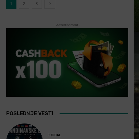
1
2
3
- Advertisement -
POSLEDNJE VESTI
FUDBAL